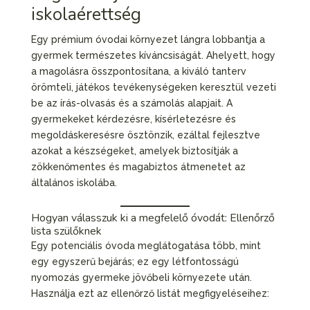
iskolaérettség
Egy prémium óvodai környezet lángra lobbantja a
gyermek természetes kíváncsiságát. Ahelyett, hogy
a magolásra összpontosítana, a kiváló tanterv
örömteli, játékos tevékenységeken keresztül vezeti
be az írás-olvasás és a számolás alapjait. A
gyermekeket kérdezésre, kísérletezésre és
megoldáskeresésre ösztönzik, ezáltal fejlesztve
azokat a készségeket, amelyek biztosítják a
zökkenőmentes és magabiztos átmenetet az
általános iskolába.
Hogyan válasszuk ki a megfelelő óvodát: Ellenőrző
lista szülőknek
Egy potenciális óvoda meglátogatása több, mint
egy egyszerű bejárás; ez egy létfontosságú
nyomozás gyermeke jövőbeli környezete után.
Használja ezt az ellenőrző listát megfigyeléseihez: