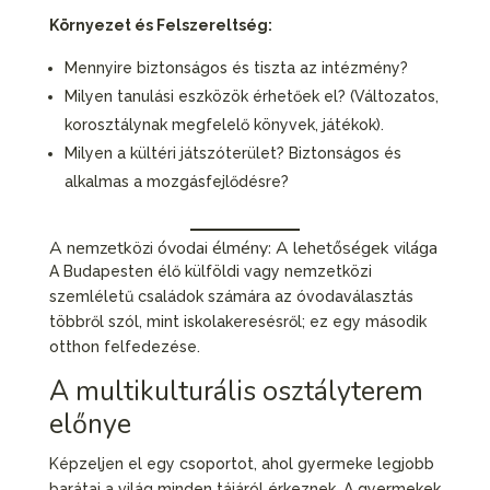
Környezet és Felszereltség:
Mennyire biztonságos és tiszta az intézmény?
Milyen tanulási eszközök érhetőek el? (Változatos,
korosztálynak megfelelő könyvek, játékok).
Milyen a kültéri játszóterület? Biztonságos és
alkalmas a mozgásfejlődésre?
A nemzetközi óvodai élmény: A lehetőségek világa
A Budapesten élő külföldi vagy nemzetközi
szemléletű családok számára az óvodaválasztás
többről szól, mint iskolakeresésről; ez egy második
otthon felfedezése.
A multikulturális osztályterem
előnye
Képzeljen el egy csoportot, ahol gyermeke legjobb
barátai a világ minden tájáról érkeznek. A gyermekek