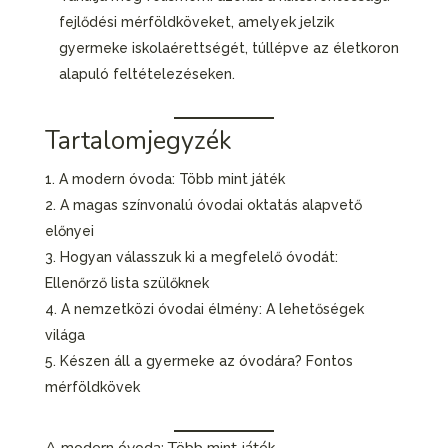
fejlődési mérföldköveket, amelyek jelzik
gyermeke iskolaérettségét, túllépve az életkoron
alapuló feltételezéseken.
Tartalomjegyzék
A modern óvoda: Több mint játék
A magas színvonalú óvodai oktatás alapvető
előnyei
Hogyan válasszuk ki a megfelelő óvodát:
Ellenőrző lista szülőknek
A nemzetközi óvodai élmény: A lehetőségek
világa
Készen áll a gyermeke az óvodára? Fontos
mérföldkövek
A modern óvoda: Több mint játék