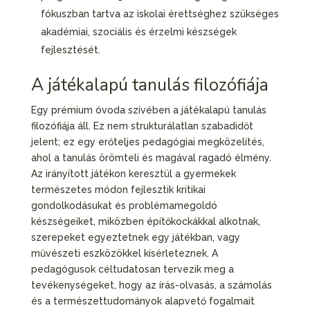
fókuszban tartva az iskolai érettséghez szükséges
akadémiai, szociális és érzelmi készségek
fejlesztését.
A játékalapú tanulás filozófiája
Egy prémium óvoda szívében a játékalapú tanulás
filozófiája áll. Ez nem strukturálatlan szabadidőt
jelent; ez egy erőteljes pedagógiai megközelítés,
ahol a tanulás örömteli és magával ragadó élmény.
Az irányított játékon keresztül a gyermekek
természetes módon fejlesztik kritikai
gondolkodásukat és problémamegoldó
készségeiket, miközben építőkockákkal alkotnak,
szerepeket egyeztetnek egy játékban, vagy
művészeti eszközökkel kísérleteznek. A
pedagógusok céltudatosan tervezik meg a
tevékenységeket, hogy az írás-olvasás, a számolás
és a természettudományok alapvető fogalmait