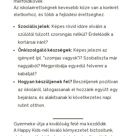
mérföldkövek
Az iskolaérettségnek kevesebb köze van a konkrét
életkorhoz, és több a fejlődési érettséghez.
Szociális jelek:
Képes rövid időre elválni a
szülőtől túlzott szorongás nélkül? Érdeklődik a
kortársai iránt?
Önkiszolgáló készségek:
Képes jelezni az
igényeit (pl. "szomjas vagyok")? Szobatiszta már
nagyjából? Megpróbálja egyedül felvenni a
kabátját?
Hogyan készüljenek fel?
Beszéljenek pozitívan
az iskoláról, látogassanak el hozzánk együtt egy
bejárásra, és alakítsanak ki következetes napi
rutint otthon.
Gyermeke útja a kiválóság felé ma kezdődik
A Happy Kids-nél kiváló környezetet biztosítunk,