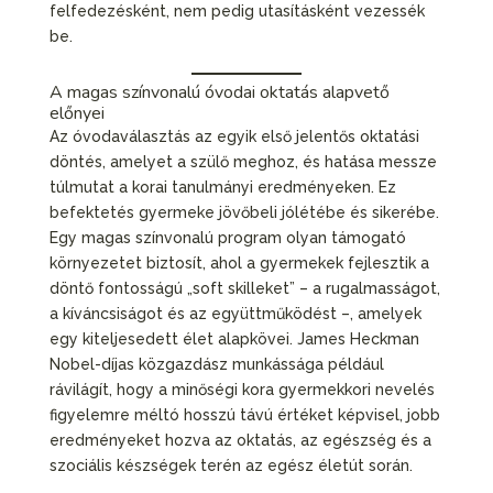
felfedezésként, nem pedig utasításként vezessék
be.
A magas színvonalú óvodai oktatás alapvető
előnyei
Az óvodaválasztás az egyik első jelentős oktatási
döntés, amelyet a szülő meghoz, és hatása messze
túlmutat a korai tanulmányi eredményeken. Ez
befektetés gyermeke jövőbeli jólétébe és sikerébe.
Egy magas színvonalú program olyan támogató
környezetet biztosít, ahol a gyermekek fejlesztik a
döntő fontosságú „soft skilleket” – a rugalmasságot,
a kíváncsiságot és az együttműködést –, amelyek
egy kiteljesedett élet alapkövei. James Heckman
Nobel-díjas közgazdász munkássága például
rávilágít, hogy a minőségi kora gyermekkori nevelés
figyelemre méltó hosszú távú értéket képvisel, jobb
eredményeket hozva az oktatás, az egészség és a
szociális készségek terén az egész életút során.