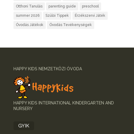
Otthoni Tanulás
parenting guide
preschool
summer 2026
Szülői Tippek
Érzékszervi Játék
Óvodás Játékok
Óvodás Tevékenységek
HAPPY KIDS NEMZETKÖZI ÓVODA
HAPPY KIDS INTERNATIONAL KINDERGARTEN AND
NURSERY
GYIK