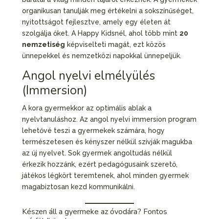
organikusan tanulják meg értékelni a sokszínűséget,
nyitottságot fejlesztve, amely egy életen át
szolgálja őket. A Happy Kidsnél, ahol több mint
20
nemzetiség
képviselteti magát, ezt közös
ünnepekkel és nemzetközi napokkal ünnepeljük.
Angol nyelvi elmélyülés
(Immersion)
A kora gyermekkor az optimális ablak a
nyelvtanuláshoz. Az angol nyelvi immersion program
lehetővé teszi a gyermekek számára, hogy
természetesen és kényszer nélkül szívják magukba
az új nyelvet. Sok gyermek angoltudás nélkül
érkezik hozzánk, ezért pedagógusaink szerető,
játékos légkört teremtenek, ahol minden gyermek
magabiztosan kezd kommunikálni.
Készen áll a gyermeke az óvodára? Fontos