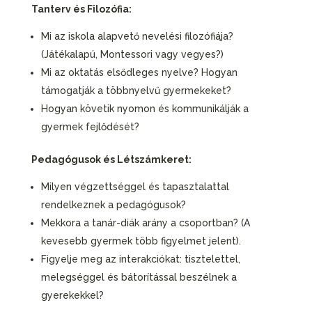
Tanterv és Filozófia:
Mi az iskola alapvető nevelési filozófiája?
(Játékalapú, Montessori vagy vegyes?)
Mi az oktatás elsődleges nyelve? Hogyan
támogatják a többnyelvű gyermekeket?
Hogyan követik nyomon és kommunikálják a
gyermek fejlődését?
Pedagógusok és Létszámkeret:
Milyen végzettséggel és tapasztalattal
rendelkeznek a pedagógusok?
Mekkora a tanár-diák arány a csoportban? (A
kevesebb gyermek több figyelmet jelent).
Figyelje meg az interakciókat: tisztelettel,
melegséggel és bátorítással beszélnek a
gyerekekkel?