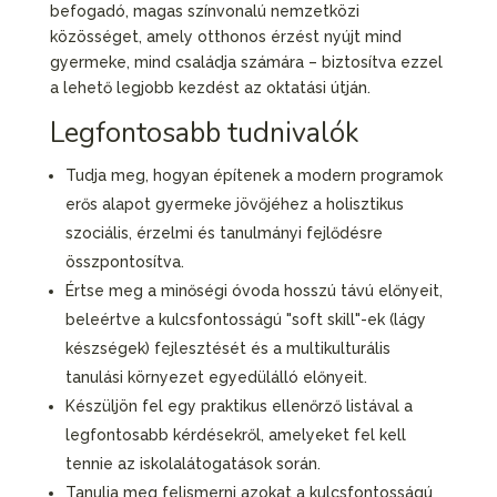
befogadó, magas színvonalú nemzetközi
közösséget, amely otthonos érzést nyújt mind
gyermeke, mind családja számára – biztosítva ezzel
a lehető legjobb kezdést az oktatási útján.
Legfontosabb tudnivalók
Tudja meg, hogyan építenek a modern programok
erős alapot gyermeke jövőjéhez a holisztikus
szociális, érzelmi és tanulmányi fejlődésre
összpontosítva.
Értse meg a minőségi óvoda hosszú távú előnyeit,
beleértve a kulcsfontosságú "soft skill"-ek (lágy
készségek) fejlesztését és a multikulturális
tanulási környezet egyedülálló előnyeit.
Készüljön fel egy praktikus ellenőrző listával a
legfontosabb kérdésekről, amelyeket fel kell
tennie az iskolalátogatások során.
Tanulja meg felismerni azokat a kulcsfontosságú