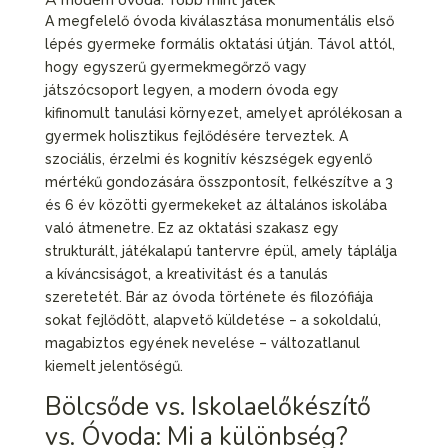
A megfelelő óvoda kiválasztása monumentális első
lépés gyermeke formális oktatási útján. Távol attól,
hogy egyszerű gyermekmegőrző vagy
játszócsoport legyen, a modern óvoda egy
kifinomult tanulási környezet, amelyet aprólékosan a
gyermek holisztikus fejlődésére terveztek. A
szociális, érzelmi és kognitív készségek egyenlő
mértékű gondozására összpontosít, felkészítve a 3
és 6 év közötti gyermekeket az általános iskolába
való átmenetre. Ez az oktatási szakasz egy
strukturált, játékalapú tantervre épül, amely táplálja
a kíváncsiságot, a kreativitást és a tanulás
szeretetét. Bár az óvoda története és filozófiája
sokat fejlődött, alapvető küldetése – a sokoldalú,
magabiztos egyének nevelése – változatlanul
kiemelt jelentőségű.
Bölcsőde vs. Iskolaelőkészítő
vs. Óvoda: Mi a különbség?