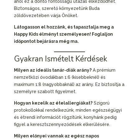
ahol ez a döntő fontosságú utazás elkezdődhet.
Biztonságos, szerető környezetünk Buda
zöldövezetében várja Önöket.
Látogasson el hozzánk, és tapasztalja meg a
Happy Kids élményt személyesen! Foglaljon
időpontot bejárásra még ma.
Gyakran Ismételt Kérdések
Milyen az ideális tanár-diák arány?
A prémium
nemzetközi óvodákban 1:6 (kisebbeknél) és
maximum 1:8 (nagyobbaknál) az arány. Ez biztosítja a
személyre szabott figyelmet.
Hogyan kezelik az ételallergiákat?
Szigorú
protokollokkal rendelkezünk, minden egészségügyi
és étrendi információt rögzítünk, konyhánk pedig
figyel a keresztszennyeződések elkerülésére.
Milyen előnyei vannak az egész napos