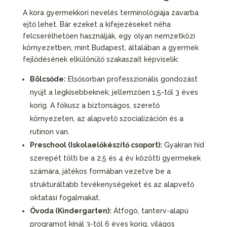
A kora gyermekkori nevelés terminológiája zavarba
ejtő lehet. Bár ezeket a kifejezéseket néha
felcserélhetően használják, egy olyan nemzetközi
környezetben, mint Budapest, általában a gyermek
fejlődésének elkülönülő szakaszait képviselik:
Bölcsőde:
Elsősorban professzionális gondozást
nyújt a legkisebbeknek, jellemzően 1,5-től 3 éves
korig. A fókusz a biztonságos, szerető
környezeten, az alapvető szocializáción és a
rutinon van.
Preschool (Iskolaelőkészítő csoport):
Gyakran híd
szerepét tölti be a 2,5 és 4 év közötti gyermekek
számára, játékos formában vezetve be a
strukturáltabb tevékenységeket és az alapvető
oktatási fogalmakat.
Óvoda (Kindergarten):
Átfogó, tanterv-alapú
programot kínál 3-tól 6 éves korig, világos