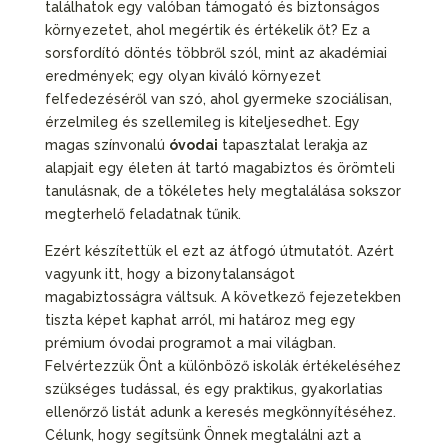
találhatok egy valóban támogató és biztonságos
környezetet, ahol megértik és értékelik őt? Ez a
sorsfordító döntés többről szól, mint az akadémiai
eredmények; egy olyan kiváló környezet
felfedezéséről van szó, ahol gyermeke szociálisan,
érzelmileg és szellemileg is kiteljesedhet. Egy
magas színvonalú
óvodai
tapasztalat lerakja az
alapjait egy életen át tartó magabiztos és örömteli
tanulásnak, de a tökéletes hely megtalálása sokszor
megterhelő feladatnak tűnik.
Ezért készítettük el ezt az átfogó útmutatót. Azért
vagyunk itt, hogy a bizonytalanságot
magabiztosságra váltsuk. A következő fejezetekben
tiszta képet kaphat arról, mi határoz meg egy
prémium óvodai programot a mai világban.
Felvértezzük Önt a különböző iskolák értékeléséhez
szükséges tudással, és egy praktikus, gyakorlatias
ellenőrző listát adunk a keresés megkönnyítéséhez.
Célunk, hogy segítsünk Önnek megtalálni azt a