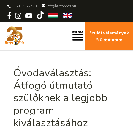
+36 1 356 2440
info@happykids.hu
Szülői vélemények
5,0 ★★★★★
Óvodaválasztás:
Átfogó útmutató
szülőknek a legjobb
program
kiválasztásához