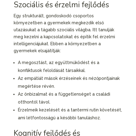
Szociális és érzelmi fejlődés
Egy strukturált, gondoskodó csoportos
környezetben a gyermekek megkezdik első
utazásukat a tágabb szociális világba. Itt tanulják
meg kezelni a kapcsolatokat és építik fel érzelmi
intelligenciájukat. Ebben a környezetben a
gyermekek elsajátítják:
A megosztást, az együttműködést és a
konfliktusok feloldását társaikkal.
Az empátiát mások érzéseinek és nézőpontjainak
megértése révén.
Az önbizalmat és a függetlenséget a családi
otthontól távol.
Érzelmeik kezelését és a tantermi rutin követését,
ami létfontosságú a későbbi tanuláshoz.
Kognitív fejlődés és