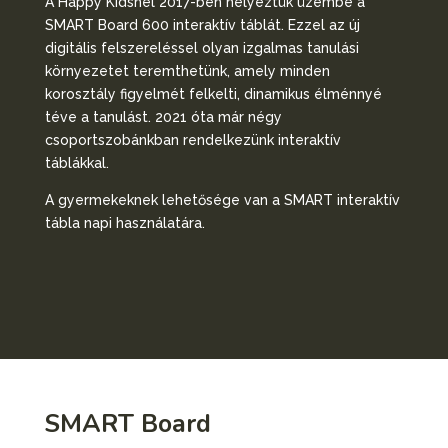
A Happy Kidsnél 2017-ben helyeztük üzembe a
SMART Board 600 interaktív táblát. Ezzel az új
digitális felszereléssel olyan izgalmas tanulási
környezetet teremthetünk, amely minden
korosztály figyelmét felkelti, dinamikus élménnyé
téve a tanulást. 2021 óta már négy
csoportszobánkban rendelkezünk interaktív
táblákkal.
A gyermekeknek lehetősége van a SMART interaktív
tábla napi használatára.
SMART Board