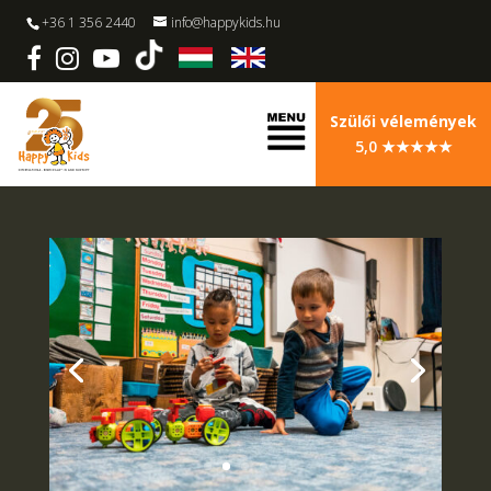
+36 1 356 2440
info@happykids.hu
Szülői vélemények
5,0 ★★★★★