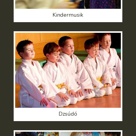
Kindermusik
Dzsúdó