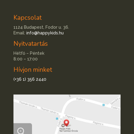
Kapcsolat
1124 Budapest, Fodor u. 36.
Email:
info@happykids.hu
Nyitvatartás
Hétfő – Péntek
8:00 – 17:00
Hívjon minket
(+36 1) 356 2440