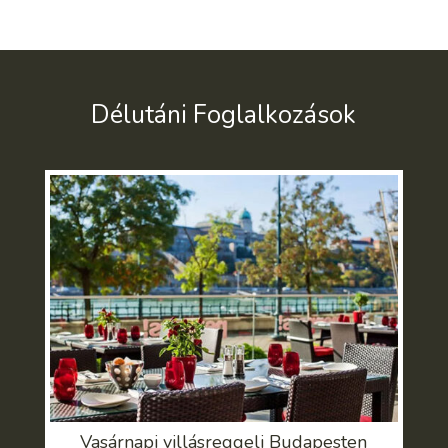
Délutáni Foglalkozások
Vasárnapi villásreggeli Budapesten