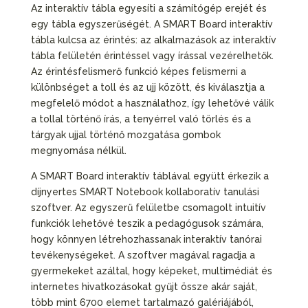
Az interaktív tábla egyesíti a számítógép erejét és
egy tábla egyszerűségét. A SMART Board interaktív
tábla kulcsa az érintés: az alkalmazások az interaktív
tábla felületén érintéssel vagy írással vezérelhetők.
Az érintésfelismerő funkció képes felismerni a
különbséget a toll és az ujj között, és kiválasztja a
megfelelő módot a használathoz, így lehetővé válik
a tollal történő írás, a tenyérrel való törlés és a
tárgyak ujjal történő mozgatása gombok
megnyomása nélkül.
A SMART Board interaktív táblával együtt érkezik a
díjnyertes SMART Notebook kollaboratív tanulási
szoftver. Az egyszerű felületbe csomagolt intuitív
funkciók lehetővé teszik a pedagógusok számára,
hogy könnyen létrehozhassanak interaktív tanórai
tevékenységeket. A szoftver magával ragadja a
gyermekeket azáltal, hogy képeket, multimédiát és
internetes hivatkozásokat gyűjt össze akár saját,
több mint 6700 elemet tartalmazó galériájából,