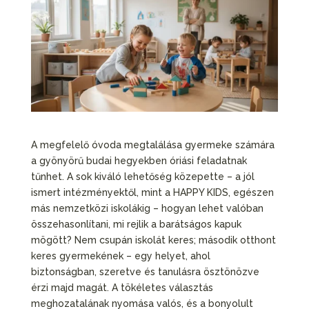
A megfelelő óvoda megtalálása gyermeke számára
a gyönyörű budai hegyekben óriási feladatnak
tűnhet. A sok kiváló lehetőség közepette – a jól
ismert intézményektől, mint a HAPPY KIDS, egészen
más nemzetközi iskolákig – hogyan lehet valóban
összehasonlítani, mi rejlik a barátságos kapuk
mögött? Nem csupán iskolát keres; második otthont
keres gyermekének – egy helyet, ahol
biztonságban, szeretve és tanulásra ösztönözve
érzi majd magát. A tökéletes választás
meghozatalának nyomása valós, és a bonyolult