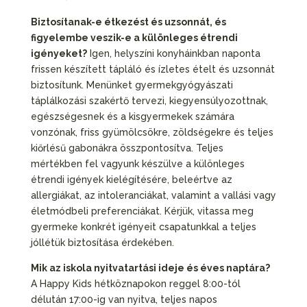
Biztosítanak-e étkezést és uzsonnát, és
figyelembe veszik-e a különleges étrendi
igényeket?
Igen, helyszíni konyháinkban naponta
frissen készített tápláló és ízletes ételt és uzsonnát
biztosítunk. Menünket gyermekgyógyászati
táplálkozási szakértő tervezi, kiegyensúlyozottnak,
egészségesnek és a kisgyermekek számára
vonzónak, friss gyümölcsökre, zöldségekre és teljes
kiőrlésű gabonákra összpontosítva. Teljes
mértékben fel vagyunk készülve a különleges
étrendi igények kielégítésére, beleértve az
allergiákat, az intoleranciákat, valamint a vallási vagy
életmódbeli preferenciákat. Kérjük, vitassa meg
gyermeke konkrét igényeit csapatunkkal a teljes
jóllétük biztosítása érdekében.
Mik az iskola nyitvatartási ideje és éves naptára?
A Happy Kids hétköznapokon reggel 8:00-tól
délután 17:00-ig van nyitva, teljes napos