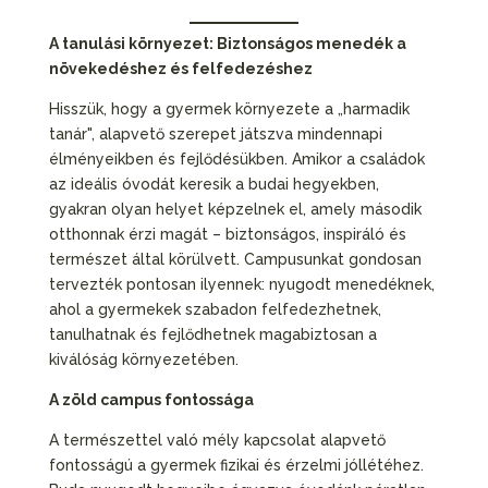
A tanulási környezet: Biztonságos menedék a
növekedéshez és felfedezéshez
Hisszük, hogy a gyermek környezete a „harmadik
tanár", alapvető szerepet játszva mindennapi
élményeikben és fejlődésükben. Amikor a családok
az ideális óvodát keresik a budai hegyekben,
gyakran olyan helyet képzelnek el, amely második
otthonnak érzi magát – biztonságos, inspiráló és
természet által körülvett. Campusunkat gondosan
tervezték pontosan ilyennek: nyugodt menedéknek,
ahol a gyermekek szabadon felfedezhetnek,
tanulhatnak és fejlődhetnek magabiztosan a
kiválóság környezetében.
A zöld campus fontossága
A természettel való mély kapcsolat alapvető
fontosságú a gyermek fizikai és érzelmi jóllétéhez.