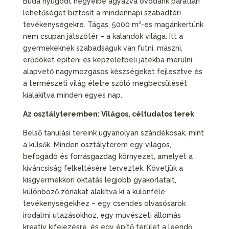
Buda nyugodt hegyeibe ágyazva óvodánk páratlan
lehetőséget biztosít a mindennapi szabadtéri
tevékenységekre. Tágas, 5000 m²-es magánkertünk
nem csupán játszótér – a kalandok világa. Itt a
gyermekeknek szabadságuk van futni, mászni,
erődöket építeni és képzeletbeli játékba merülni,
alapvető nagymozgásos készségeket fejlesztve és
a természeti világ életre szóló megbecsülését
kialakítva minden egyes nap.
Az osztályteremben: Világos, céltudatos terek
Belső tanulási tereink ugyanolyan szándékosak, mint
a külsők. Minden osztályterem egy világos,
befogadó és forrásgazdag környezet, amelyet a
kíváncsiság felkeltésére terveztek. Követjük a
kisgyermekkori oktatás legjobb gyakorlatait,
különböző zónákat alakítva ki a különféle
tevékenységekhez – egy csendes olvasósarok
irodalmi utazásokhoz, egy művészeti állomás
kreatív kifejezésre, és egy építő terület a leendő