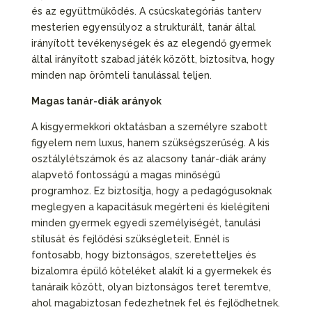
és az együttműködés. A csúcskategóriás tanterv
mesterien egyensúlyoz a strukturált, tanár által
irányított tevékenységek és az elegendő gyermek
által irányított szabad játék között, biztosítva, hogy
minden nap örömteli tanulással teljen.
Magas tanár-diák arányok
A kisgyermekkori oktatásban a személyre szabott
figyelem nem luxus, hanem szükségszerűség. A kis
osztálylétszámok és az alacsony tanár-diák arány
alapvető fontosságú a magas minőségű
programhoz. Ez biztosítja, hogy a pedagógusoknak
meglegyen a kapacitásuk megérteni és kielégíteni
minden gyermek egyedi személyiségét, tanulási
stílusát és fejlődési szükségleteit. Ennél is
fontosabb, hogy biztonságos, szeretetteljes és
bizalomra épülő köteléket alakít ki a gyermekek és
tanáraik között, olyan biztonságos teret teremtve,
ahol magabiztosan fedezhetnek fel és fejlődhetnek.