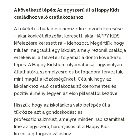
A következő lépés: Az egyszerű út a Happy Kids
családhoz való csatlakozáshoz
A tökéletes budapesti nemzetközi óvoda keresése
– akár konkrét filozófiát keresett, akár HAPPY KIDS
kifejezésre keresett rá – idehozott. Megértjük, hogy
miután megtalált egy iskolát, amely rezonál családja
értékeivel, a felvételi folyamat a döntő következő
lépés. A Happy Kidsben folyamatunkat ugyanolyan
átláthatóra, személyesre és befogadóra terveztük,
mint magát a közösségünket. Célunk, hogy az
iskolánkhoz való csatlakozás zökkenőmentes és
pozitív élmény legyen az első pillanattól kezdve.
Hisszük, hogy az iskolánkba való belépés útja
tükrözze azt a gondoskodást és
professzionalizmust, amelyre minden nap számíthat.
Íme az egyszerű, háromjásos út a Happy Kids
közösség tagjává váláshoz.