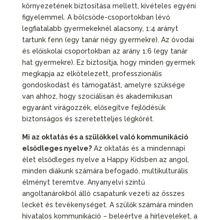
környezetének biztosítása mellett, kivételes egyéni
figyelemmel. A bölcsőde-csoportokban lévő
legfiatalabb gyermekeknél alacsony, 1:4 arányt
tartunk fenn (egy tanár négy gyermekre). Az óvodai
és előiskolai csoportokban az arány 1:6 (egy tanár
hat gyermekre). Ez biztosítja, hogy minden gyermek
megkapja az elkötelezett, professzionális
gondoskodást és támogatást, amelyre szüksége
van ahhoz, hogy szociálisan és akademikusan
egyaránt virágozzék, elősegítve fejlődésük
biztonságos és szeretetteljes légkörét.
Mi az oktatás és a szülőkkel való kommunikáció
elsődleges nyelve?
Az oktatás és a mindennapi
élet elsődleges nyelve a Happy Kidsben az angol,
minden diákunk számára befogadó, multikulturális
élményt teremtve. Anyanyelvi szintű
angoltanárokból álló csapatunk vezeti az összes
leckét és tevékenységet. A szülők számára minden
hivatalos kommunikáció – beleértve a hírleveleket, a