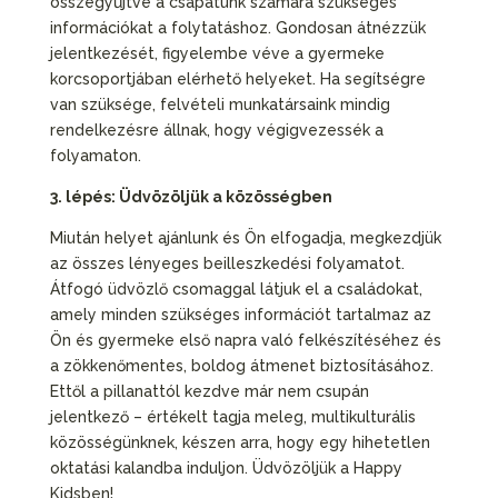
összegyűjtve a csapatunk számára szükséges
információkat a folytatáshoz. Gondosan átnézzük
jelentkezését, figyelembe véve a gyermeke
korcsoportjában elérhető helyeket. Ha segítségre
van szüksége, felvételi munkatársaink mindig
rendelkezésre állnak, hogy végigvezessék a
folyamaton.
3. lépés: Üdvözöljük a közösségben
Miután helyet ajánlunk és Ön elfogadja, megkezdjük
az összes lényeges beilleszkedési folyamatot.
Átfogó üdvözlő csomaggal látjuk el a családokat,
amely minden szükséges információt tartalmaz az
Ön és gyermeke első napra való felkészítéséhez és
a zökkenőmentes, boldog átmenet biztosításához.
Ettől a pillanattól kezdve már nem csupán
jelentkező – értékelt tagja meleg, multikulturális
közösségünknek, készen arra, hogy egy hihetetlen
oktatási kalandba induljon. Üdvözöljük a Happy
Kidsben!