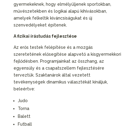
gyermekeknek, hogy elmélyüljenek sportokban,
művészetekben és logikai alapú kihívásokban,
amelyek felkeltik kíváncsiságukat és új
szenvedélyeket építenek.
A fizikai írástudás fejlesztése
Az erős testek felépítése és a mozgás
szeretetének elősegítése alapvető a kisgyermekkori
fejlődésben. Programjainkat az összhang, az
egyensúly és a csapatszellem fejlesztésére
terveztük. Szaktanárok által vezetett
tevékenységek dinamikus választékát kínáljuk,
beleértve:
Judo
Torna
Balett
Futball