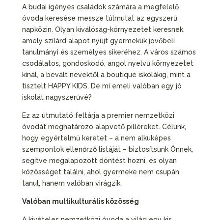
A budai igényes családok számára a megfelelő
óvoda keresése messze túlmutat az egyszerű
napközin. Olyan kiválóság-környezetet keresnek,
amely szilárd alapot nyújt gyermekük jövőbeli
tanulmányi és személyes sikeréhez. A város számos
csodálatos, gondoskodó, angol nyelvű környezetet
kínál, a bevált nevektől a boutique iskolákig, mint a
tisztelt HAPPY KIDS. De mi emeli valóban egy jó
iskolát nagyszerűvé?
Ez az útmutató feltárja a premier nemzetközi
óvodát meghatározó alapvető pilléreket. Célunk,
hogy egyértelmű keretet – a nem alkuképes
szempontok ellenőrző listáját – biztosítsunk Önnek,
segítve megalapozott döntést hozni, és olyan
közösséget találni, ahol gyermeke nem csupán
tanul, hanem valóban virágzik.
Valóban multikulturális közösség
A kivételes nemzetközi óvoda a világ egy kis