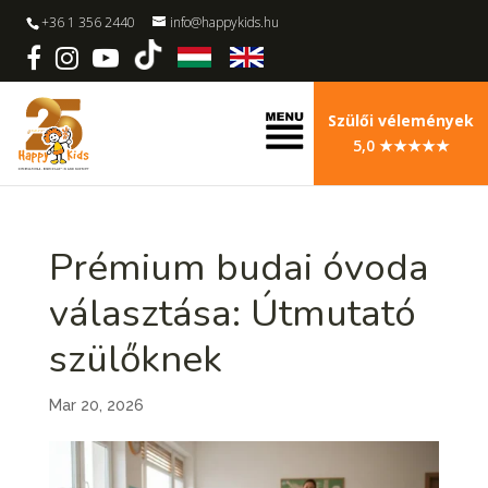
+36 1 356 2440
info@happykids.hu
Szülői vélemények
5,0 ★★★★★
Prémium budai óvoda
választása: Útmutató
szülőknek
Mar 20, 2026