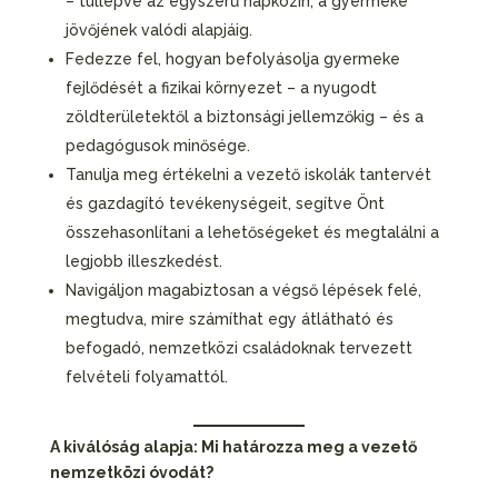
– túllépve az egyszerű napközin, a gyermeke
jövőjének valódi alapjáig.
Fedezze fel, hogyan befolyásolja gyermeke
fejlődését a fizikai környezet – a nyugodt
zöldterületektől a biztonsági jellemzőkig – és a
pedagógusok minősége.
Tanulja meg értékelni a vezető iskolák tantervét
és gazdagító tevékenységeit, segítve Önt
összehasonlítani a lehetőségeket és megtalálni a
legjobb illeszkedést.
Navigáljon magabiztosan a végső lépések felé,
megtudva, mire számíthat egy átlátható és
befogadó, nemzetközi családoknak tervezett
felvételi folyamattól.
A kiválóság alapja: Mi határozza meg a vezető
nemzetközi óvodát?