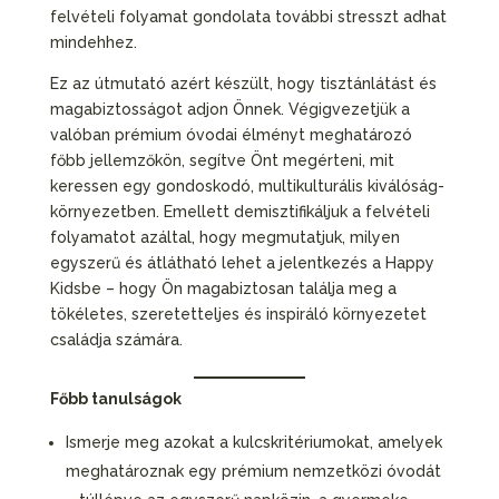
felvételi folyamat gondolata további stresszt adhat
mindehhez.
Ez az útmutató azért készült, hogy tisztánlátást és
magabiztosságot adjon Önnek. Végigvezetjük a
valóban prémium óvodai élményt meghatározó
főbb jellemzőkön, segítve Önt megérteni, mit
keressen egy gondoskodó, multikulturális kiválóság-
környezetben. Emellett demisztifikáljuk a felvételi
folyamatot azáltal, hogy megmutatjuk, milyen
egyszerű és átlátható lehet a jelentkezés a Happy
Kidsbe – hogy Ön magabiztosan találja meg a
tökéletes, szeretetteljes és inspiráló környezetet
családja számára.
Főbb tanulságok
Ismerje meg azokat a kulcskritériumokat, amelyek
meghatároznak egy prémium nemzetközi óvodát