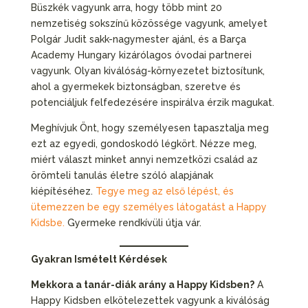
Büszkék vagyunk arra, hogy több mint 20
nemzetiség sokszínű közössége vagyunk, amelyet
Polgár Judit sakk-nagymester ajánl, és a Barça
Academy Hungary kizárólagos óvodai partnerei
vagyunk. Olyan kiválóság-környezetet biztosítunk,
ahol a gyermekek biztonságban, szeretve és
potenciáljuk felfedezésére inspirálva érzik magukat.
Meghívjuk Önt, hogy személyesen tapasztalja meg
ezt az egyedi, gondoskodó légkört. Nézze meg,
miért választ minket annyi nemzetközi család az
örömteli tanulás életre szóló alapjának
kiépítéséhez.
Tegye meg az első lépést, és
ütemezzen be egy személyes látogatást a Happy
Kidsbe.
Gyermeke rendkívüli útja vár.
Gyakran Ismételt Kérdések
Mekkora a tanár-diák arány a Happy Kidsben?
A
Happy Kidsben elkötelezettek vagyunk a kiválóság