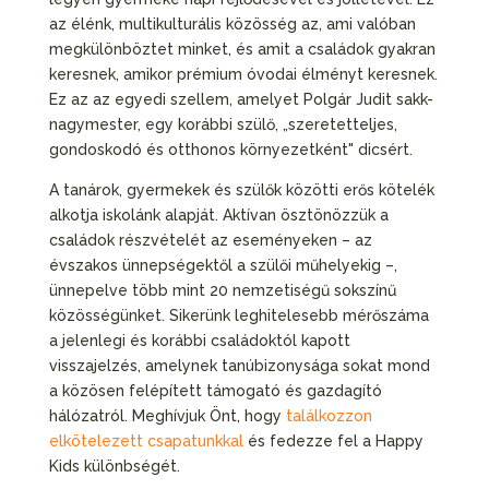
az élénk, multikulturális közösség az, ami valóban
megkülönböztet minket, és amit a családok gyakran
keresnek, amikor prémium óvodai élményt keresnek.
Ez az az egyedi szellem, amelyet Polgár Judit sakk-
nagymester, egy korábbi szülő, „szeretetteljes,
gondoskodó és otthonos környezetként" dicsért.
A tanárok, gyermekek és szülők közötti erős kötelék
alkotja iskolánk alapját. Aktívan ösztönözzük a
családok részvételét az eseményeken – az
évszakos ünnepségektől a szülői műhelyekig –,
ünnepelve több mint 20 nemzetiségű sokszínű
közösségünket. Sikerünk leghitelesebb mérőszáma
a jelenlegi és korábbi családoktól kapott
visszajelzés, amelynek tanúbizonysága sokat mond
a közösen felépített támogató és gazdagító
hálózatról. Meghívjuk Önt, hogy
találkozzon
elkötelezett csapatunkkal
és fedezze fel a Happy
Kids különbségét.