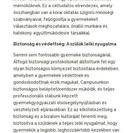
mérnököknek. Ez a céltudatos elrendezés, amely
összhangban van a korai oktatás szigorú minőségi
szabványaival, feljogosítja a gyermekeket
választások meghozatalára, önálló munkára és
hatékony együttműködésre társaikkal.
Biztonság és védettség: A szülők lelki nyugalma
Semmi sem fontosabb gyermeke biztonságánál.
Átfogó biztonsági protokollokat állítottunk fel egy
olyan biztonságos környezet biztosítása érdekében,
amelyben a gyermekek védettnek és
gondoskodottnak érzik magukat. Campusunkon
biztonságos beléptetőrendszer működik, és teljes
professzionális stábunk képzett
gyermekgyógyászati elsősegélynyújtásban és
vészhelyzeti eljárásokban. Ez az elkötelezettség a
biztonság és a bizalom kultúráját teremti meg,
biztosítva a szülőknek a teljes lelki nyugalmat, hogy
gyermekük a legjobb, leghozzáértőbb kezekben van