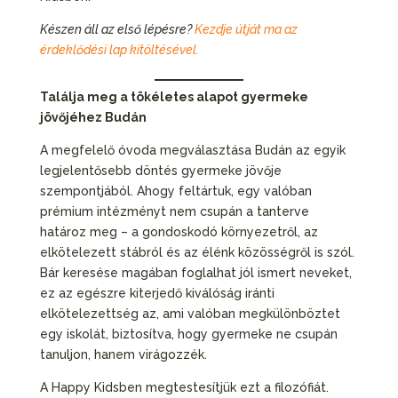
Készen áll az első lépésre?
Kezdje útját ma az
érdeklődési lap kitöltésével.
Találja meg a tökéletes alapot gyermeke
jövőjéhez Budán
A megfelelő óvoda megválasztása Budán az egyik
legjelentősebb döntés gyermeke jövője
szempontjából. Ahogy feltártuk, egy valóban
prémium intézményt nem csupán a tanterve
határoz meg – a gondoskodó környezetről, az
elkötelezett stábról és az élénk közösségről is szól.
Bár keresése magában foglalhat jól ismert neveket,
ez az egészre kiterjedő kiválóság iránti
elkötelezettség az, ami valóban megkülönböztet
egy iskolát, biztosítva, hogy gyermeke ne csupán
tanuljon, hanem virágozzék.
A Happy Kidsben megtestesítjük ezt a filozófiát.