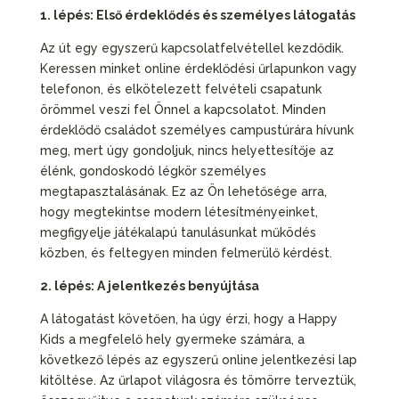
1. lépés: Első érdeklődés és személyes látogatás
Az út egy egyszerű kapcsolatfelvétellel kezdődik.
Keressen minket online érdeklődési űrlapunkon vagy
telefonon, és elkötelezett felvételi csapatunk
örömmel veszi fel Önnel a kapcsolatot. Minden
érdeklődő családot személyes campustúrára hívunk
meg, mert úgy gondoljuk, nincs helyettesítője az
élénk, gondoskodó légkör személyes
megtapasztalásának. Ez az Ön lehetősége arra,
hogy megtekintse modern létesítményeinket,
megfigyelje játékalapú tanulásunkat működés
közben, és feltegyen minden felmerülő kérdést.
2. lépés: A jelentkezés benyújtása
A látogatást követően, ha úgy érzi, hogy a Happy
Kids a megfelelő hely gyermeke számára, a
következő lépés az egyszerű online jelentkezési lap
kitöltése. Az űrlapot világosra és tömörre terveztük,