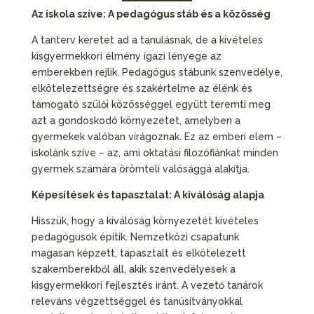
Az iskola szíve: A pedagógus stáb és a közösség
A tanterv keretet ad a tanulásnak, de a kivételes
kisgyermekkori élmény igazi lényege az
emberekben rejlik. Pedagógus stábunk szenvedélye,
elkötelezettségre és szakértelme az élénk és
támogató szülői közösséggel együtt teremti meg
azt a gondoskodó környezetet, amelyben a
gyermekek valóban virágoznak. Ez az emberi elem –
iskolánk szíve – az, ami oktatási filozófiánkat minden
gyermek számára örömteli valósággá alakítja.
Képesítések és tapasztalat: A kiválóság alapja
Hisszük, hogy a kiválóság környezetét kivételes
pedagógusok építik. Nemzetközi csapatunk
magasan képzett, tapasztalt és elkötelezett
szakemberekből áll, akik szenvedélyesek a
kisgyermekkori fejlesztés iránt. A vezető tanárok
releváns végzettséggel és tanúsítványokkal