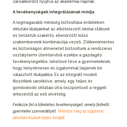
záróakkordot nyújtva az akadémiai napnak.
A tevékenységek integrálásának módja
A legmagasabb minőség biztosítása érdekében
délutáni klubjainkat az elkötelezett iskolai stábunk
és területük szakértő, ellenőrzött külső
szakembereink kombinációja vezeti. Zökkenőmentes
és biztonságos átmenetet biztosítunk a rendszeres
osztálytermi ütemtervből ezekbe a gazdagító
tevékenységekbe, lehetővé téve a gyermekeknek,
hogy kényelmesen és izgalommal lépjenek be
választott klubjaikba. Ez az integrált modell
filozófiánk sarokköve, amely egy teljes és
gondoskodó oktatási útra összpontosít a reggeli
érkezéstől az esti elvételig.
Fedezze fel a tökéletes tevékenységet, amely felkelti
gyermeke szenvedélyét.
Tekintse meg az izgalmas
délutáni klubok teljes listáját.