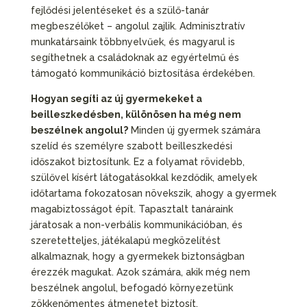
fejlődési jelentéseket és a szülő-tanár
megbeszélőket – angolul zajlik. Adminisztratív
munkatársaink többnyelvűek, és magyarul is
segíthetnek a családoknak az egyértelmű és
támogató kommunikáció biztosítása érdekében.
Hogyan segíti az új gyermekeket a
beilleszkedésben, különösen ha még nem
beszélnek angolul?
Minden új gyermek számára
szelíd és személyre szabott beilleszkedési
időszakot biztosítunk. Ez a folyamat rövidebb,
szülővel kísért látogatásokkal kezdődik, amelyek
időtartama fokozatosan növekszik, ahogy a gyermek
magabiztosságot épít. Tapasztalt tanáraink
járatosak a non-verbális kommunikációban, és
szeretetteljes, játékalapú megközelítést
alkalmaznak, hogy a gyermekek biztonságban
érezzék magukat. Azok számára, akik még nem
beszélnek angolul, befogadó környezetünk
zökkenőmentes átmenetet biztosít.