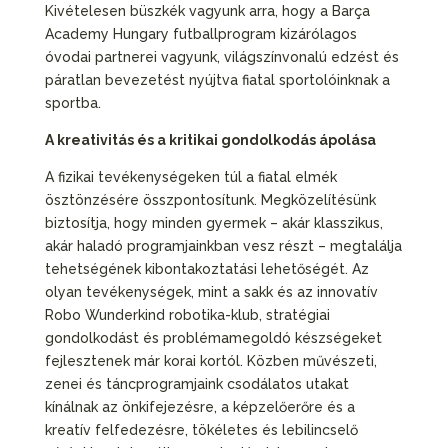
Kivételesen büszkék vagyunk arra, hogy a Barça
Academy Hungary futballprogram kizárólagos
óvodai partnerei vagyunk, világszínvonalú edzést és
páratlan bevezetést nyújtva fiatal sportolóinknak a
sportba.
A kreativitás és a kritikai gondolkodás ápolása
A fizikai tevékenységeken túl a fiatal elmék
ösztönzésére összpontosítunk. Megközelítésünk
biztosítja, hogy minden gyermek – akár klasszikus,
akár haladó programjainkban vesz részt – megtalálja
tehetségének kibontakoztatási lehetőségét. Az
olyan tevékenységek, mint a sakk és az innovatív
Robo Wunderkind robotika-klub, stratégiai
gondolkodást és problémamegoldó készségeket
fejlesztenek már korai kortól. Közben művészeti,
zenei és táncprogramjaink csodálatos utakat
kínálnak az önkifejezésre, a képzelőerőre és a
kreatív felfedezésre, tökéletes és lebilincselő