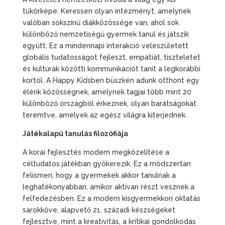
tükörképe. Keressen olyan intézményt, amelynek
valóban sokszínű diákközössége van, ahol sok
különböző nemzetiségű gyermek tanul és játszik
együtt. Ez a mindennapi interakció veleszületett
globális tudatosságot fejleszt, empátiát, tiszteletet
és kultúrák közötti kommunikációt tanít a legkorábbi
kortól. A Happy Kidsben büszkén adunk otthont egy
élénk közösségnek, amelynek tagjai több mint 20
különböző országból érkeznek, olyan barátságokat
teremtve, amelyek az egész világra kiterjednek.
Játékalapú tanulás filozófiája
A korai fejlesztés modern megközelítése a
céltudatos játékban gyökerezik. Ez a módszertan
felismeri, hogy a gyermekek akkor tanulnak a
leghatékonyabban, amikor aktívan részt vesznek a
felfedezésben. Ez a modern kisgyermekkori oktatás
sarokköve, alapvető 21. századi készségeket
fejlesztve, mint a kreativitás, a kritikai gondolkodás