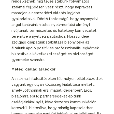
rendelkeznek, míg teljes stábunk folyamatos
szakmai fejlődésen vesz részt, hogy naprakész
maradjon a nemzetközi oktatás legjobb
gyakorlataival. Döntő fontosságú, hogy anyanyelvi
angol tanáraink hiteles nyelvmerítési élményt
nyújtanak, természetes és hatékony környezetet
teremtve a nyelvelsajátításhoz. Hosszú ideje
szolgáló csapatunk stabilitása bizonyítéka az
általunk ápoló pozitív és professzionális légkörnek,
biztosítva a következetességet és biztonságot
gyermeke számára.
Meleg, családias légkör
A szakmai hitelesítéseken túl mélyen elkötelezettek
vagyunk egy olyan közösség kialakítása mellett,
amely „otthonnak érzi magát idegenben". Erős,
bizalomra épülő partnerségeket építünk
családjainkkal nyílt, következetes kommunikáción
keresztül, biztosítva, hogy mindig kapcsolatban
legyen gyermeke napi fejlődésével és jóllétével. Ez