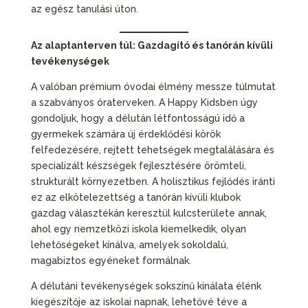
az egész tanulási úton.
Az alaptanterven túl: Gazdagító és tanórán kívüli
tevékenységek
A valóban prémium óvodai élmény messze túlmutat
a szabványos óraterveken. A Happy Kidsben úgy
gondoljuk, hogy a délután létfontosságú idő a
gyermekek számára új érdeklődési körök
felfedezésére, rejtett tehetségek megtalálására és
specializált készségek fejlesztésére örömteli,
strukturált környezetben. A holisztikus fejlődés iránti
ez az elkötelezettség a tanórán kívüli klubok
gazdag választékán keresztül kulcsterülete annak,
ahol egy nemzetközi iskola kiemelkedik, olyan
lehetőségeket kínálva, amelyek sokoldalú,
magabiztos egyéneket formálnak.
A délutáni tevékenységek sokszínű kínálata élénk
kiegészítője az iskolai napnak, lehetővé téve a