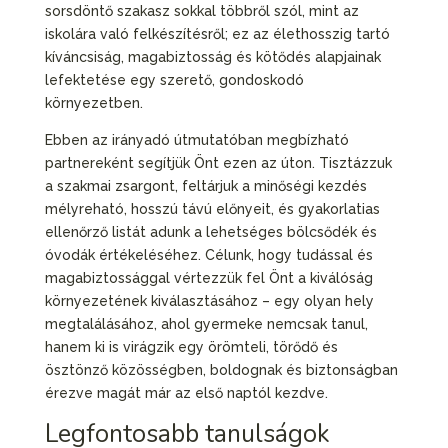
sorsdöntő szakasz sokkal többről szól, mint az
iskolára való felkészítésről; ez az élethosszig tartó
kíváncsiság, magabiztosság és kötődés alapjainak
lefektetése egy szerető, gondoskodó
környezetben.
Ebben az irányadó útmutatóban megbízható
partnereként segítjük Önt ezen az úton. Tisztázzuk
a szakmai zsargont, feltárjuk a minőségi kezdés
mélyreható, hosszú távú előnyeit, és gyakorlatias
ellenőrző listát adunk a lehetséges bölcsődék és
óvodák értékeléséhez. Célunk, hogy tudással és
magabiztossággal vértezzük fel Önt a kiválóság
környezetének kiválasztásához – egy olyan hely
megtalálásához, ahol gyermeke nemcsak tanul,
hanem ki is virágzik egy örömteli, törődő és
ösztönző közösségben, boldognak és biztonságban
érezve magát már az első naptól kezdve.
Legfontosabb tanulságok