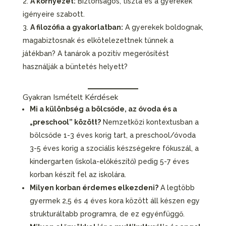
A környezet:
Biztonságos, tiszta és a gyerekek
igényeire szabott.
A filozófia a gyakorlatban:
A gyerekek boldognak,
magabiztosnak és elkötelezettnek tűnnek a
játékban? A tanárok a pozitív megerősítést
használják a büntetés helyett?
Gyakran Ismételt Kérdések
Mi a különbség a bölcsőde, az óvoda és a
„preschool” között?
Nemzetközi kontextusban a
bölcsőde 1-3 éves korig tart, a preschool/óvoda
3-5 éves korig a szociális készségekre fókuszál, a
kindergarten (iskola-előkészítő) pedig 5-7 éves
korban készít fel az iskolára.
Milyen korban érdemes elkezdeni?
A legtöbb
gyermek 2,5 és 4 éves kora között áll készen egy
strukturáltabb programra, de ez egyénfüggő.