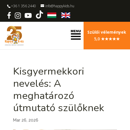
+36 1 356 2440
info@happykids.hu
Szülői vélemények
5,0 ★★★★★
Kisgyermekkori
nevelés: A
meghatározó
útmutató szülőknek
Mar 26, 2026