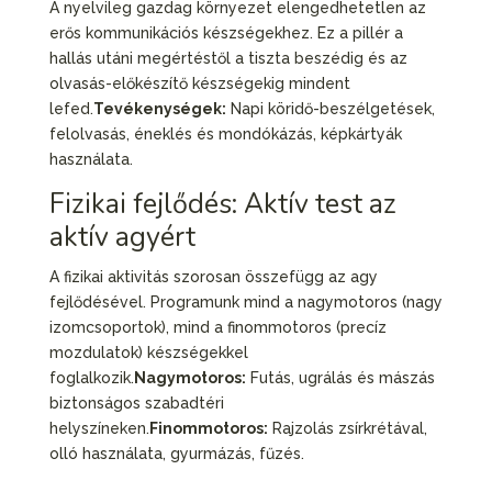
A nyelvileg gazdag környezet elengedhetetlen az
erős kommunikációs készségekhez. Ez a pillér a
hallás utáni megértéstől a tiszta beszédig és az
olvasás-előkészítő készségekig mindent
lefed.
Tevékenységek:
Napi köridő-beszélgetések,
felolvasás, éneklés és mondókázás, képkártyák
használata.
Fizikai fejlődés: Aktív test az
aktív agyért
A fizikai aktivitás szorosan összefügg az agy
fejlődésével. Programunk mind a nagymotoros (nagy
izomcsoportok), mind a finommotoros (precíz
mozdulatok) készségekkel
foglalkozik.
Nagymotoros:
Futás, ugrálás és mászás
biztonságos szabadtéri
helyszíneken.
Finommotoros:
Rajzolás zsírkrétával,
olló használata, gyurmázás, fűzés.