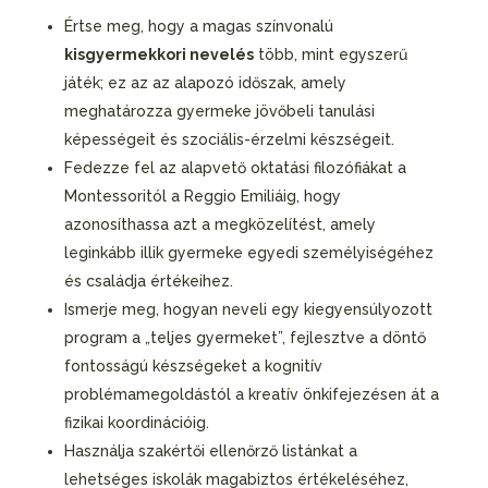
Értse meg, hogy a magas színvonalú
kisgyermekkori nevelés
több, mint egyszerű
játék; ez az az alapozó időszak, amely
meghatározza gyermeke jövőbeli tanulási
képességeit és szociális-érzelmi készségeit.
Fedezze fel az alapvető oktatási filozófiákat a
Montessoritól a Reggio Emiliáig, hogy
azonosíthassa azt a megközelítést, amely
leginkább illik gyermeke egyedi személyiségéhez
és családja értékeihez.
Ismerje meg, hogyan neveli egy kiegyensúlyozott
program a „teljes gyermeket”, fejlesztve a döntő
fontosságú készségeket a kognitív
problémamegoldástól a kreatív önkifejezésen át a
fizikai koordinációig.
Használja szakértői ellenőrző listánkat a
lehetséges iskolák magabiztos értékeléséhez,