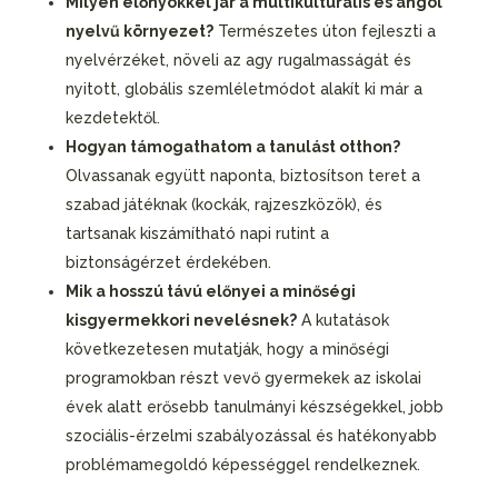
Milyen előnyökkel jár a multikulturális és angol
nyelvű környezet?
Természetes úton fejleszti a
nyelvérzéket, növeli az agy rugalmasságát és
nyitott, globális szemléletmódot alakít ki már a
kezdetektől.
Hogyan támogathatom a tanulást otthon?
Olvassanak együtt naponta, biztosítson teret a
szabad játéknak (kockák, rajzeszközök), és
tartsanak kiszámítható napi rutint a
biztonságérzet érdekében.
Mik a hosszú távú előnyei a minőségi
kisgyermekkori nevelésnek?
A kutatások
következetesen mutatják, hogy a minőségi
programokban részt vevő gyermekek az iskolai
évek alatt erősebb tanulmányi készségekkel, jobb
szociális-érzelmi szabályozással és hatékonyabb
problémamegoldó képességgel rendelkeznek.