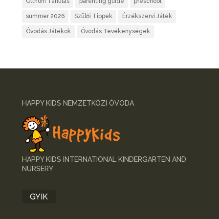
Otthoni Tanulás
parenting guide
preschool
summer 2026
Szülői Tippek
Érzékszervi Játék
Óvodás Játékok
Óvodás Tevékenységek
HAPPY KIDS NEMZETKÖZI ÓVODA
HAPPY KIDS INTERNATIONAL KINDERGARTEN AND
NURSERY
GYIK