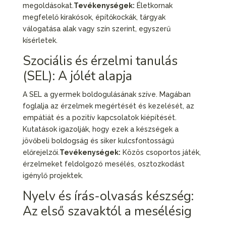
megoldásokat.
Tevékenységek:
Életkornak
megfelelő kirakósok, építőkockák, tárgyak
válogatása alak vagy szín szerint, egyszerű
kísérletek.
Szociális és érzelmi tanulás
(SEL): A jólét alapja
A SEL a gyermek boldogulásának szíve. Magában
foglalja az érzelmek megértését és kezelését, az
empátiát és a pozitív kapcsolatok kiépítését.
Kutatások igazolják, hogy ezek a készségek a
jövőbeli boldogság és siker kulcsfontosságú
előrejelzői.
Tevékenységek:
Közös csoportos játék,
érzelmeket feldolgozó mesélés, osztozkodást
igénylő projektek.
Nyelv és írás-olvasás készség:
Az első szavaktól a mesélésig