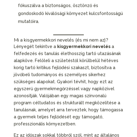
fókuszálva a biztonságos, ösztönző és
gondoskodó kiválósági környezet kulcsfontosságú
mutatóira.
Mi a kisgyermekkori nevelés (és mi nem az)?
Lényegét tekintve a
kisgyermekkori nevelés
a
felfedezés és tanulás élethosszig tartó utazásának
alapköve. Felöleli a születéstől körülbelül hétéves
korig tartó kritikus fejlődési szakaszt, biztosítva a
jövőbeli tudományos és személyes sikerhez
szükséges alapokat. Gyakori tévhit, hogy ezt az
egyszerű gyermekmegőrzéssel vagy napközivel
azonosítják. Valójában egy magas színvonalú
program céltudatos és strukturált megközelítése a
tanulásnak, amelyet arra terveztek, hogy támogassa
a gyermek teljes fejlődését egy támogató,
professzionális környezetben.
Ez az időszak sokkal többről szól, mint az általános