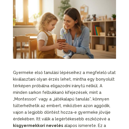
Gyermeke első tanulási lépéseihez a megfelelő utat
kiválasztani olyan érzés lehet, mintha egy bonyolult
térképen próbálna eligazodni iránytű nélkül. A
minden sarkon felbukkanó kifejezések, mint a
„Montessori” vagy a „játékalapú tanulás”, könnyen
túlterhelhetik az embert, miközben azon aggódik,
vajon a legjobb döntést hozza-e gyermeke jövője
érdekében. Itt válik a legértékesebb eszközévé a
kisgyermekkori nevelés
alapos ismerete. Ez a