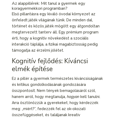
Az alappillérek: Mit tanul a gyermek egy
koragyermekkori programban?
Első pillantásra egy kiváló óvodai környezet az
önfeledt játék világának tűnik. De minden dal,
történet és közös játék mögött egy átgondoltan
megtervezett tanterv áll. Egy prémium program
érti, hogy a kognitív növekedést a szociális
interakció táplálja, a fizikai magabiztosság pedig
támogatja az érzelmi jólétet.
Kognitív fejlődés: Kíváncsi
elmék építése
Ez a pillér a gyermek természetes kíváncsiságának
és kritikus gondolkodásának gondozására
összpontosít. Nem tények bemagolásáról szól,
hanem arról, hogy megtanulja,
hogyan
kell tanulni.
Arra ösztönözzük a gyerekeket, hogy kérdezzék
meg: „miért?”, fedezzék fel az ok-okozati
összefüggéseket, és találjanak kreatív