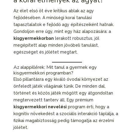
a korai élmények az agyat?
Az élet első öt éve kritikus ablak az agy
fejlődésében. A minőségi korai tanulási
tapasztalatok e fejlődő agy építészeiként hatnak.
Gondoljon erre úgy, mint egy ház alapozására: a
kisgyermekkorban
lerakott robusztus, jól
megépített alap minden jövőbeli tanulást,
egészséget és jólétet megtart.
Az alappillérek: Mit tanul a gyermek egy
kisgyermekkori programban?
Első pillantásra egy kiváló óvodai környezet az
önfeledt játék világának tűnik. De minden dal,
történet és közös játék mögött egy átgondoltan
megtervezett tanterv áll. Egy prémium
kisgyermekkori nevelési
program érti, hogy a
kognitív növekedést a szociális interakció táplálja, a
fizikai magabiztosság pedig támogatja az érzelmi
jólétet.