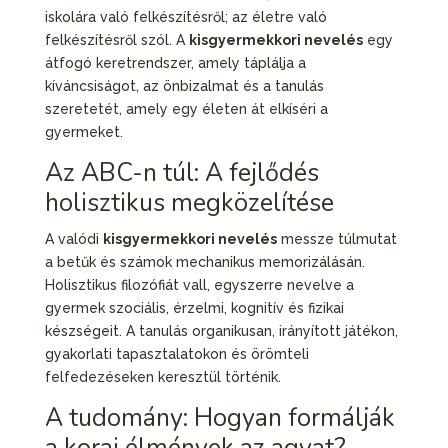
iskolára való felkészítésről; az életre való
felkészítésről szól. A
kisgyermekkori nevelés
egy
átfogó keretrendszer, amely táplálja a
kíváncsiságot, az önbizalmat és a tanulás
szeretetét, amely egy életen át elkíséri a
gyermeket.
Az ABC-n túl: A fejlődés
holisztikus megközelítése
A valódi
kisgyermekkori nevelés
messze túlmutat
a betűk és számok mechanikus memorizálásán.
Holisztikus filozófiát vall, egyszerre nevelve a
gyermek szociális, érzelmi, kognitív és fizikai
készségeit. A tanulás organikusan, irányított játékon,
gyakorlati tapasztalatokon és örömteli
felfedezéseken keresztül történik.
A tudomány: Hogyan formálják