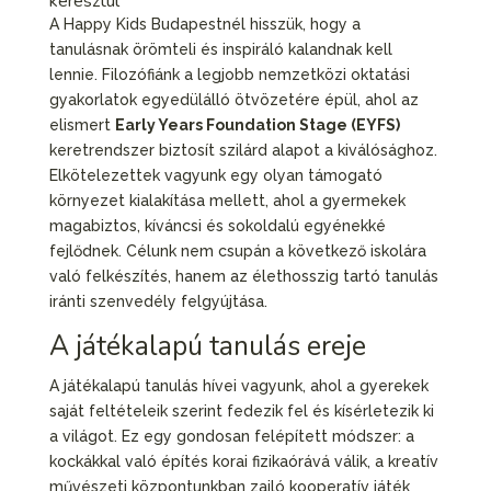
keresztül
A Happy Kids Budapestnél hisszük, hogy a
tanulásnak örömteli és inspiráló kalandnak kell
lennie. Filozófiánk a legjobb nemzetközi oktatási
gyakorlatok egyedülálló ötvözetére épül, ahol az
elismert
Early Years Foundation Stage (EYFS)
keretrendszer biztosít szilárd alapot a kiválósághoz.
Elkötelezettek vagyunk egy olyan támogató
környezet kialakítása mellett, ahol a gyermekek
magabiztos, kíváncsi és sokoldalú egyénekké
fejlődnek. Célunk nem csupán a következő iskolára
való felkészítés, hanem az élethosszig tartó tanulás
iránti szenvedély felgyújtása.
A játékalapú tanulás ereje
A játékalapú tanulás hívei vagyunk, ahol a gyerekek
saját feltételeik szerint fedezik fel és kísérletezik ki
a világot. Ez egy gondosan felépített módszer: a
kockákkal való építés korai fizikaórává válik, a kreatív
művészeti központunkban zajló kooperatív játék