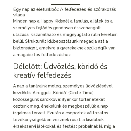
Egy nap az életünkből: A felfedezés és szórakozás
világa
Minden nap a Happy Kidsnél a tanulás, a játék és a
személyes fejlődés gondosan összehangolt
utazása, kiszámítható és megnyugtató rutin keretein
belül. Strukturált időbeosztásunk megadja azt a
biztonságot, amelyre a gyerekeknek szükségük van
a magabiztos felfedezéshez.
Délelőtt: Üdvözlés, köridő és
kreatív felfedezés
A nap a tanáraink meleg, személyes üdvözlésével
kezdődik. A reggeli „Köridő” (Circle Time)
közösségünk sarokköve: ilyenkor történeteket
osztunk meg, énekelünk és megbeszéljük a nap
izgalmas terveit. Ezután a csoportok változatos
tevékenységekben vesznek részt: a kisebbek
érzékszervi játékokat és festést próbálnak ki, míg a