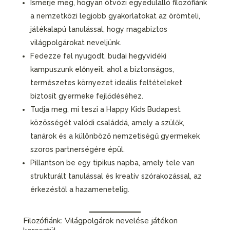
Ismerje meg, hogyan ötvözi egyedülálló filozófiánk
a nemzetközi legjobb gyakorlatokat az örömteli,
játékalapú tanulással, hogy magabiztos
világpolgárokat neveljünk.
Fedezze fel nyugodt, budai hegyvidéki
kampuszunk előnyeit, ahol a biztonságos,
természetes környezet ideális feltételeket
biztosít gyermeke fejlődéséhez.
Tudja meg, mi teszi a Happy Kids Budapest
közösségét valódi családdá, amely a szülők,
tanárok és a különböző nemzetiségű gyermekek
szoros partnerségére épül.
Pillantson be egy tipikus napba, amely tele van
strukturált tanulással és kreatív szórakozással, az
érkezéstől a hazamenetelig.
Filozófiánk: Világpolgárok nevelése játékon