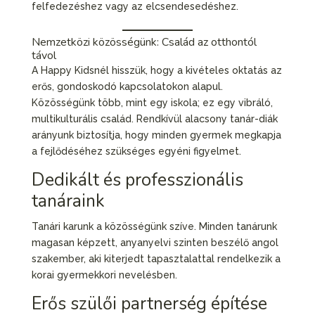
felfedezéshez vagy az elcsendesedéshez.
Nemzetközi közösségünk: Család az otthontól
távol
A Happy Kidsnél hisszük, hogy a kivételes oktatás az
erős, gondoskodó kapcsolatokon alapul.
Közösségünk több, mint egy iskola; ez egy vibráló,
multikulturális család. Rendkívül alacsony tanár-diák
arányunk biztosítja, hogy minden gyermek megkapja
a fejlődéséhez szükséges egyéni figyelmet.
Dedikált és professzionális
tanáraink
Tanári karunk a közösségünk szíve. Minden tanárunk
magasan képzett, anyanyelvi szinten beszélő angol
szakember, aki kiterjedt tapasztalattal rendelkezik a
korai gyermekkori nevelésben.
Erős szülői partnerség építése