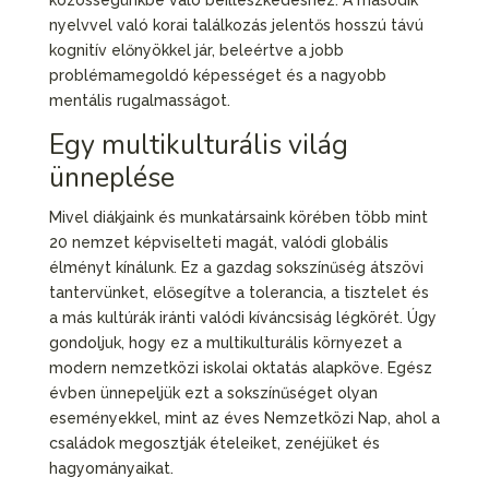
nyelvvel való korai találkozás jelentős hosszú távú
kognitív előnyökkel jár, beleértve a jobb
problémamegoldó képességet és a nagyobb
mentális rugalmasságot.
Egy multikulturális világ
ünneplése
Mivel diákjaink és munkatársaink körében több mint
20 nemzet képviselteti magát, valódi globális
élményt kínálunk. Ez a gazdag sokszínűség átszövi
tantervünket, elősegítve a tolerancia, a tisztelet és
a más kultúrák iránti valódi kíváncsiság légkörét. Úgy
gondoljuk, hogy ez a multikulturális környezet a
modern nemzetközi iskolai oktatás alapköve. Egész
évben ünnepeljük ezt a sokszínűséget olyan
eseményekkel, mint az éves Nemzetközi Nap, ahol a
családok megosztják ételeiket, zenéjüket és
hagyományaikat.