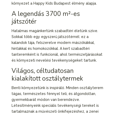
környezet a Happy Kids Budapest élmény alapja.
A legendás 3700 m²-es
játszótér
Hatalmas magánkertünk szabadtéri életünk szíve.
Sokkal több egy egyszerű játszótérnél: ez a
kalandok tája, felszerelve modern mászókákkal,
hintákkal és homokozókkal. A kert szabadtéri
tanteremként is funkcionál, ahol természetjárásokat
és környezeti nevelési tevékenységeket tartunk.
Világos, céltudatosan
kialakított osztálytermek
Benti környezetünk is inspiráló. Minden osztályterem
tágas, természetes fénnyel teli, és átgondoltan,
gyermekbarát módon van berendezve.
Létesítményeink speciális tevékenységi tereket is
tartalmaznak a művészeti önkifejezéshez, a zenei