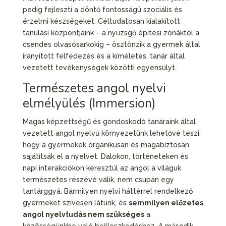
pedig fejleszti a döntő fontosságú szociális és
érzelmi készségeket. Céltudatosan kialakított
tanulási központjaink – a nyüzsgő építési zónáktól a
csendes olvasósarkokig – ösztönzik a gyermek által
irányított felfedezés és a kíméletes, tanár által
vezetett tevékenységek közötti egyensúlyt.
Természetes angol nyelvi
elmélyülés (Immersion)
Magas képzettségű és gondoskodó tanáraink által
vezetett angol nyelvű környezetünk lehetővé teszi,
hogy a gyermekek organikusan és magabiztosan
sajátítsák el a nyelvet. Dalokon, történeteken és
napi interakciókon keresztül az angol a világuk
természetes részévé válik, nem csupán egy
tantárggyá. Bármilyen nyelvi háttérrel rendelkező
gyermeket szívesen látunk, és
semmilyen előzetes
angol nyelvtudás nem szükséges
a
közösségünkbe való beilleszkedéshez. A második