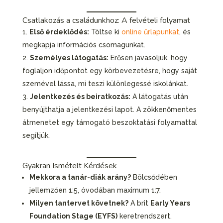
Csatlakozás a családunkhoz: A felvételi folyamat
Első érdeklődés:
Töltse ki
online űrlapunkat
, és
megkapja információs csomagunkat.
Személyes látogatás:
Erősen javasoljuk, hogy
foglaljon időpontot egy körbevezetésre, hogy saját
szemével lássa, mi teszi különlegessé iskolánkat.
Jelentkezés és beiratkozás:
A látogatás után
benyújthatja a jelentkezési lapot. A zökkenőmentes
átmenetet egy támogató beszoktatási folyamattal
segítjük.
Gyakran Ismételt Kérdések
Mekkora a tanár-diák arány?
Bölcsődében
jellemzően 1:5, óvodában maximum 1:7.
Milyen tantervet követnek?
A brit
Early Years
Foundation Stage (EYFS)
keretrendszert.