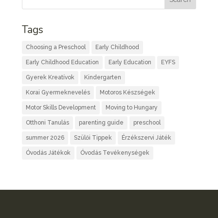
Tags
Choosing a Preschool
Early Childhood
Early Childhood Education
Early Education
EYFS
Gyerek Kreatívok
Kindergarten
Korai Gyermeknevelés
Motoros Készségek
Motor Skills Development
Moving to Hungary
Otthoni Tanulás
parenting guide
preschool
summer 2026
Szülői Tippek
Érzékszervi Játék
Óvodás Játékok
Óvodás Tevékenységek