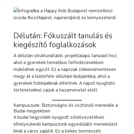
Délután: Fókuszált tanulás és
kiegészítő foglalkozások
A délután strukturáltabb, projektalapú tanulást hoz,
ahol a gyerekek tematikus felfedezésekben
működnek együtt. Ez a napszak zökkenőmentesen
megy át a különféle délutáni klubjainkba, ahol a
gyerekek hobbijaiknak élhetnek. A napot nyugtató
történetekkel zárjuk a hazamenetel előtt.
Kampuszunk: Biztonságos és ösztönző menedék a
Budai-hegyekben
A budai hegyvidék nyugodt zöldövezetében
elhelyezkedő kampuszunk egyedülálló menekülést
kínál a város zajától. Ez a békés természeti