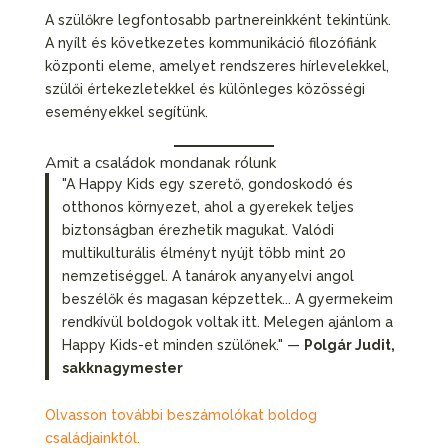
A szülőkre legfontosabb partnereinkként tekintünk.
A nyílt és következetes kommunikáció filozófiánk
központi eleme, amelyet rendszeres hírlevelekkel,
szülői értekezletekkel és különleges közösségi
eseményekkel segítünk.
Amit a családok mondanak rólunk
"A Happy Kids egy szerető, gondoskodó és
otthonos környezet, ahol a gyerekek teljes
biztonságban érezhetik magukat. Valódi
multikulturális élményt nyújt több mint 20
nemzetiséggel. A tanárok anyanyelvi angol
beszélők és magasan képzettek... A gyermekeim
rendkívül boldogok voltak itt. Melegen ajánlom a
Happy Kids-et minden szülőnek." —
Polgár Judit,
sakknagymester
Olvasson további beszámolókat boldog
családjainktól.