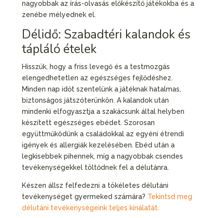
nagyobbak az írás-olvasás előkészítő játékokba és a
zenébe mélyednek el.
Délidő: Szabadtéri kalandok és
tápláló ételek
Hisszük, hogy a friss levegő és a testmozgás
elengedhetetlen az egészséges fejlődéshez.
Minden nap időt szentelünk a játéknak hatalmas,
biztonságos játszóterünkön. A kalandok után
mindenki elfogyasztja a szakácsunk által helyben
készített egészséges ebédet. Szorosan
együttműködünk a családokkal az egyéni étrendi
igények és allergiák kezelésében. Ebéd után a
legkisebbek pihennek, míg a nagyobbak csendes
tevékenységekkel töltődnek fel a délutánra.
Készen állsz felfedezni a tökéletes délutáni
tevékenységet gyermeked számára?
Tekintsd meg
délutáni tevékenységeink teljes kínálatát.