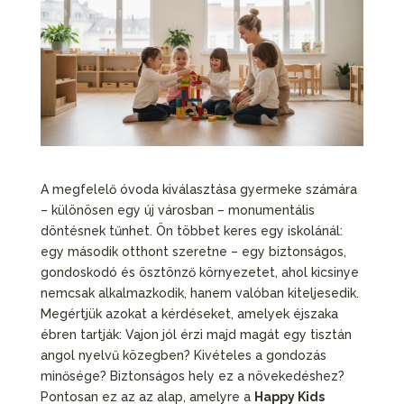
A megfelelő óvoda kiválasztása gyermeke számára
– különösen egy új városban – monumentális
döntésnek tűnhet. Ön többet keres egy iskolánál:
egy második otthont szeretne – egy biztonságos,
gondoskodó és ösztönző környezetet, ahol kicsinye
nemcsak alkalmazkodik, hanem valóban kiteljesedik.
Megértjük azokat a kérdéseket, amelyek éjszaka
ébren tartják: Vajon jól érzi majd magát egy tisztán
angol nyelvű közegben? Kivételes a gondozás
minősége? Biztonságos hely ez a növekedéshez?
Pontosan ez az az alap, amelyre a
Happy Kids