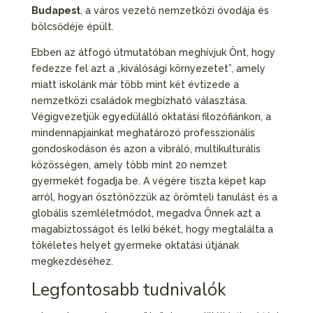
Budapest
, a város vezető nemzetközi óvodája és
bölcsődéje épült.
Ebben az átfogó útmutatóban meghívjuk Önt, hogy
fedezze fel azt a „kiválósági környezetet”, amely
miatt iskolánk már több mint két évtizede a
nemzetközi családok megbízható választása.
Végigvezetjük egyedülálló oktatási filozófiánkon, a
mindennapjainkat meghatározó professzionális
gondoskodáson és azon a vibráló, multikulturális
közösségen, amely több mint 20 nemzet
gyermekét fogadja be. A végére tiszta képet kap
arról, hogyan ösztönözzük az örömteli tanulást és a
globális szemléletmódot, megadva Önnek azt a
magabiztosságot és lelki békét, hogy megtalálta a
tökéletes helyet gyermeke oktatási útjának
megkezdéséhez.
Legfontosabb tudnivalók