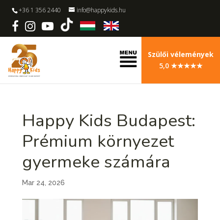
+36 1 356 2440
info@happykids.hu
Szülői vélemények
5,0 ★★★★★
Happy Kids Budapest:
Prémium környezet
gyermeke számára
Mar 24, 2026