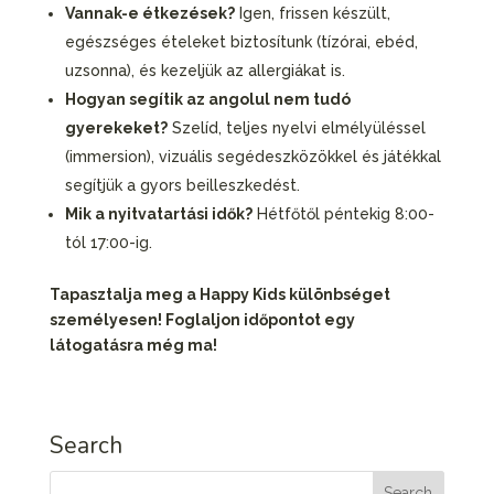
Vannak-e étkezések?
Igen, frissen készült,
egészséges ételeket biztosítunk (tízórai, ebéd,
uzsonna), és kezeljük az allergiákat is.
Hogyan segítik az angolul nem tudó
gyerekeket?
Szelíd, teljes nyelvi elmélyüléssel
(immersion), vizuális segédeszközökkel és játékkal
segítjük a gyors beilleszkedést.
Mik a nyitvatartási idők?
Hétfőtől péntekig 8:00-
tól 17:00-ig.
Tapasztalja meg a Happy Kids különbséget
személyesen! Foglaljon időpontot egy
látogatásra még ma!
Search