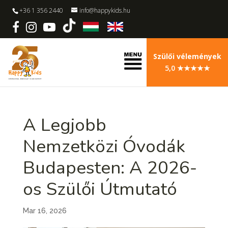
+36 1 356 2440
info@happykids.hu
Szülői vélemények
5,0 ★★★★★
A Legjobb
Nemzetközi Óvodák
Budapesten: A 2026-
os Szülői Útmutató
Mar 16, 2026