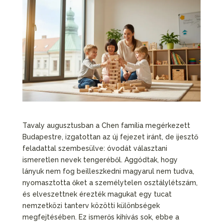
Tavaly augusztusban a Chen família megérkezett
Budapestre, izgatottan az új fejezet iránt, de ijesztő
feladattal szembesülve: óvodát választani
ismeretlen nevek tengeréből. Aggódtak, hogy
lányuk nem fog beilleszkedni magyarul nem tudva,
nyomasztotta őket a személytelen osztálylétszám,
és elveszettnek érezték magukat egy tucat
nemzetközi tanterv közötti különbségek
megfejtésében. Ez ismerős kihívás sok, ebbe a