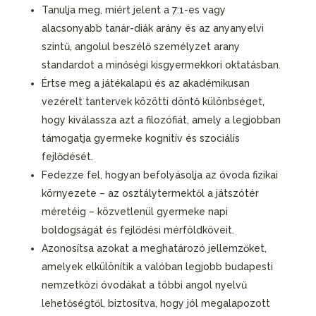
Tanulja meg, miért jelent a 7:1-es vagy
alacsonyabb tanár-diák arány és az anyanyelvi
szintű, angolul beszélő személyzet arany
standardot a minőségi kisgyermekkori oktatásban.
Értse meg a játékalapú és az akadémikusan
vezérelt tantervek közötti döntő különbséget,
hogy kiválassza azt a filozófiát, amely a legjobban
támogatja gyermeke kognitív és szociális
fejlődését.
Fedezze fel, hogyan befolyásolja az óvoda fizikai
környezete – az osztálytermektől a játszótér
méretéig – közvetlenül gyermeke napi
boldogságát és fejlődési mérföldköveit.
Azonosítsa azokat a meghatározó jellemzőket,
amelyek elkülönítik a valóban legjobb budapesti
nemzetközi óvodákat a többi angol nyelvű
lehetőségtől, biztosítva, hogy jól megalapozott