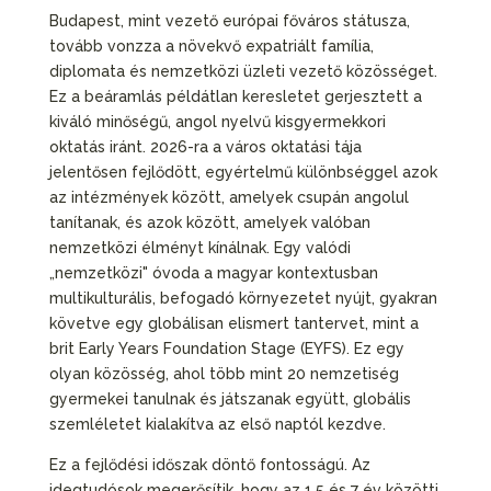
Budapest, mint vezető európai főváros státusza,
tovább vonzza a növekvő expatriált família,
diplomata és nemzetközi üzleti vezető közösséget.
Ez a beáramlás példátlan keresletet gerjesztett a
kiváló minőségű, angol nyelvű kisgyermekkori
oktatás iránt. 2026-ra a város oktatási tája
jelentősen fejlődött, egyértelmű különbséggel azok
az intézmények között, amelyek csupán angolul
tanítanak, és azok között, amelyek valóban
nemzetközi élményt kínálnak. Egy valódi
„nemzetközi" óvoda a magyar kontextusban
multikulturális, befogadó környezetet nyújt, gyakran
követve egy globálisan elismert tantervet, mint a
brit Early Years Foundation Stage (EYFS). Ez egy
olyan közösség, ahol több mint 20 nemzetiség
gyermekei tanulnak és játszanak együtt, globális
szemléletet kialakítva az első naptól kezdve.
Ez a fejlődési időszak döntő fontosságú. Az
idegtudósok megerősítik, hogy az 1,5 és 7 év közötti