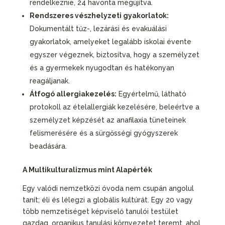
rendelkeznie, 24 havonta megújítva.
Rendszeres vészhelyzeti gyakorlatok:
Dokumentált tűz-, lezárási és evakuálási
gyakorlatok, amelyeket legalább iskolai évente
egyszer végeznek, biztosítva, hogy a személyzet
és a gyermekek nyugodtan és hatékonyan
reagáljanak.
Átfogó allergiakezelés:
Egyértelmű, látható
protokoll az ételallergiák kezelésére, beleértve a
személyzet képzését az anafilaxia tüneteinek
felismerésére és a sürgősségi gyógyszerek
beadására.
A Multikulturalizmus mint Alapérték
Egy valódi nemzetközi óvoda nem csupán angolul
tanít; éli és lélegzi a globális kultúrát. Egy 20 vagy
több nemzetiséget képviselő tanulói testület
gazdag, organikus tanulási környezetet teremt, ahol