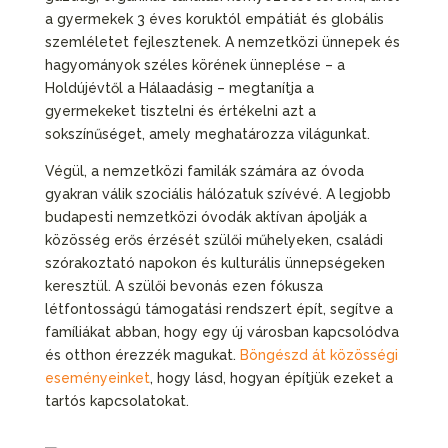
a gyermekek 3 éves koruktól empátiát és globális
szemléletet fejlesztenek. A nemzetközi ünnepek és
hagyományok széles körének ünneplése – a
Holdújévtől a Hálaadásig – megtanítja a
gyermekeket tisztelni és értékelni azt a
sokszínűséget, amely meghatározza világunkat.
Végül, a nemzetközi familák számára az óvoda
gyakran válik szociális hálózatuk szívévé. A legjobb
budapesti nemzetközi óvodák aktívan ápolják a
közösség erős érzését szülői műhelyeken, családi
szórakoztató napokon és kulturális ünnepségeken
keresztül. A szülői bevonás ezen fókusza
létfontosságú támogatási rendszert épít, segítve a
famíliákat abban, hogy egy új városban kapcsolódva
és otthon érezzék magukat.
Böngészd át közösségi
eseményeinket
, hogy lásd, hogyan építjük ezeket a
tartós kapcsolatokat.