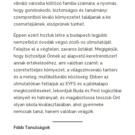
vibráló városba költöző família számára; a nyomás,
hogy gondoskodó, biztonságos és tanulmányi
szempontból kiváló környezetet találjanak a kis
csemetéjüknek, elsöprőnek tűnhet.
Éppen ezért hoztuk létre a budapesti legjobb
nemzetközi óvodák végső 2026-os útmutatóját.
Felejtse el a végtelen, zavaros listákat. Megígérjük,
hogy biztosítjuk Önnek az alapvető keretrendszert
annak értékeléséhez, ami valóban számít: a
szeretetteljes környezet, a világszínvonalú tanterv
és a meleg, multikulturális közösség. Ebben az
útmutatóban feltárjuk az EYFS és a játékalapú
megközelítéseket, lebontjuk Buda és Pest logisztikai
előnyeit és hátrányait, és magabiztossá tesszük Önt
olyan iskola kiválasztásában, ahol gyermeke
nemcsak tanul, hanem valóban virágzik.
Főbb Tanulságok