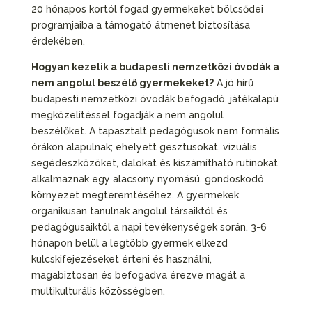
20 hónapos kortól fogad gyermekeket bölcsődei
programjaiba a támogató átmenet biztosítása
érdekében.
Hogyan kezelik a budapesti nemzetközi óvodák a
nem angolul beszélő gyermekeket?
A jó hírű
budapesti nemzetközi óvodák befogadó, játékalapú
megközelítéssel fogadják a nem angolul
beszélőket. A tapasztalt pedagógusok nem formális
órákon alapulnak; ehelyett gesztusokat, vizuális
segédeszközöket, dalokat és kiszámítható rutinokat
alkalmaznak egy alacsony nyomású, gondoskodó
környezet megteremtéséhez. A gyermekek
organikusan tanulnak angolul társaiktól és
pedagógusaiktól a napi tevékenységek során. 3-6
hónapon belül a legtöbb gyermek elkezd
kulcskifejezéseket érteni és használni,
magabiztosan és befogadva érezve magát a
multikulturális közösségben.