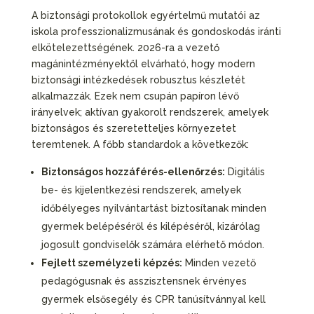
A biztonsági protokollok egyértelmű mutatói az
iskola professzionalizmusának és gondoskodás iránti
elkötelezettségének. 2026-ra a vezető
magánintézményektől elvárható, hogy modern
biztonsági intézkedések robusztus készletét
alkalmazzák. Ezek nem csupán papíron lévő
irányelvek; aktívan gyakorolt rendszerek, amelyek
biztonságos és szeretetteljes környezetet
teremtenek. A főbb standardok a következők:
Biztonságos hozzáférés-ellenőrzés:
Digitális
be- és kijelentkezési rendszerek, amelyek
időbélyeges nyilvántartást biztosítanak minden
gyermek belépéséről és kilépéséről, kizárólag
jogosult gondviselők számára elérhető módon.
Fejlett személyzeti képzés:
Minden vezető
pedagógusnak és asszisztensnek érvényes
gyermek elsősegély és CPR tanúsítvánnyal kell