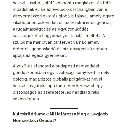
holisztikusabb, „jólét"-központú megközelítés felé
mozdulnak el. Ez az evolúció összhangban van a
kisgyermekkori oktatás globális tájával, amely egyre
inkább prioritásként kezeli az érzelmi intelligenciát,
a rugalmasságot és az együttműködési
készségeket a hagyományos tanulás mellett. A
szülők ma már olyan tantervet várnak, amely
örömteli, gondoskodó és biztonságos közegben
ápolja az egész gyermeket.
A 2026-os standard a budapesti nemzetközi
gondoskodásban egy kiválósági környezet, amely
boldog, magabiztos globális polgárokat nevel
holisztikus, játékalapú tanterven keresztül egy
biztonságos és szeretetteljes multikulturális
közösségben.
Kulcskritériumok: Mi Határozza Meg a Legjobb
Nemzetközi Óvodát?