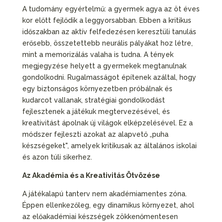
A tudomány egyértelmű: a gyermek agya az öt éves
kor előtt fejlődik a leggyorsabban. Ebben a kritikus
időszakban az aktív felfedezésen keresztüli tanulás
erősebb, összetettebb neurális pályákat hoz létre,
mint a memorizálás valaha is tudna. A tények
megjegyzése helyett a gyermekek megtanulnak
gondolkodni. Rugalmasságot építenek azáltal, hogy
egy biztonságos környezetben próbálnak és
kudarcot vallanak, stratégiai gondolkodást
fejlesztenek a játékuk megtervezésével, és
kreativitást ápolnak új világok elképzelésével. Ez a
módszer fejleszti azokat az alapvető „puha
készségeket", amelyek kritikusak az általános iskolai
és azon túli sikerhez.
Az Akadémia és a Kreativitás Ötvözése
A játékalapú tanterv nem akadémiamentes zóna.
Éppen ellenkezőleg, egy dinamikus környezet, ahol
az előakadémiai készségek zökkenőmentesen