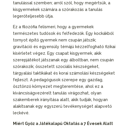
tanulással szemben; arról szól, hogy megértsük, a
kisgyermekek számára a szórakozás a tanulás
legerőteljesebb útja.
Ez a filozófia felismeri, hogy a gyermekek
természetes tudósok és felfedezők. Egy kockákból
tornyot építő gyermek nem csupán játszik;
gravitáció és egyensúly témájú kézzelfogható fizikai
kísérletet végez. Egy csapat kisgyermek, akik
szerepjátékot játszanak egy álboltban, nem csupán
szórakozik; összetett szociális készségeket,
tárgyalási taktikákat és korai számolási készségeket
fejleszt. A pedagógusok szerepe egy gazdag,
ösztönző környezet megteremtése, ahol ez a
kíváncsiságvezérelt tanulás virágozhat, olyan
szakemberek irányítása alatt, akik tudják, hogyan
alakítsanak egy egyszerű tevékenységet alapvető
leckévé.
Miért Győz a Játékalapú Oktatás a 7 Évesek Alatt