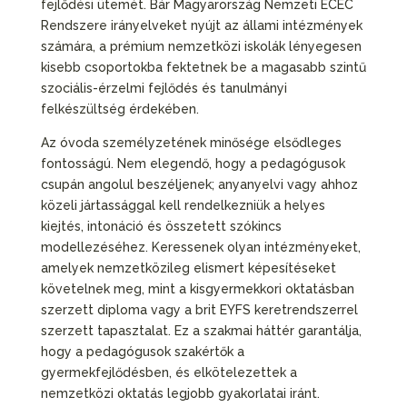
fejlődési ütemét. Bár Magyarország Nemzeti ECEC
Rendszere irányelveket nyújt az állami intézmények
számára, a prémium nemzetközi iskolák lényegesen
kisebb csoportokba fektetnek be a magasabb szintű
szociális-érzelmi fejlődés és tanulmányi
felkészültség érdekében.
Az óvoda személyzetének minősége elsődleges
fontosságú. Nem elegendő, hogy a pedagógusok
csupán angolul beszéljenek; anyanyelvi vagy ahhoz
közeli jártassággal kell rendelkezniük a helyes
kiejtés, intonáció és összetett szókincs
modellezéséhez. Keressenek olyan intézményeket,
amelyek nemzetközileg elismert képesítéseket
követelnek meg, mint a kisgyermekkori oktatásban
szerzett diploma vagy a brit EYFS keretrendszerrel
szerzett tapasztalat. Ez a szakmai háttér garantálja,
hogy a pedagógusok szakértők a
gyermekfejlődésben, és elkötelezettek a
nemzetközi oktatás legjobb gyakorlatai iránt.