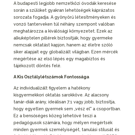
A budapesti legjobb nemzetközi óvodák keresése
során a szülőket gyakran lehetőségek káprázatos
sorozata fogadja. A gyönyörű létesítményeken és
vonzó tanterveken túl néhány szempont valóban
meghatározza a kiválósági környezetet. Ezek az
alkuképtelen pillérek biztosítják, hogy gyermeke
nemcsak oktatást kapjon, hanem az életre szóló
siker alapjait egy globalizált világban. Ezen mércék
megértése az első lépés egy magabiztos és
tájékozott döntés felé.
A Kis Osztálylétszámok Fontossága
Az individualizált figyelem a hatékony
kisgyermekkori oktatás sarokköve. Az alacsony
tanár-diák arány, ideálisan 7:1 vagy jobb, biztosítja,
hogy egyetlen gyermek sem „vész el" a csoportban.
Ez a bensőséges közeg lehetővé teszi a
pedagógusok számára, hogy mélyen megértsék
minden gyermek személyiségét, tanulási stílusát és