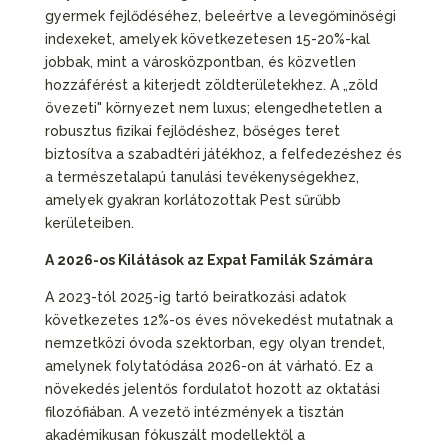
gyermek fejlődéséhez, beleértve a levegőminőségi
indexeket, amelyek következetesen 15-20%-kal
jobbak, mint a városközpontban, és közvetlen
hozzáférést a kiterjedt zöldterületekhez. A „zöld
övezeti" környezet nem luxus; elengedhetetlen a
robusztus fizikai fejlődéshez, bőséges teret
biztosítva a szabadtéri játékhoz, a felfedezéshez és
a természetalapú tanulási tevékenységekhez,
amelyek gyakran korlátozottak Pest sűrűbb
kerületeiben.
A 2026-os Kilátások az Expat Familák Számára
A 2023-tól 2025-ig tartó beiratkozási adatok
következetes 12%-os éves növekedést mutatnak a
nemzetközi óvoda szektorban, egy olyan trendet,
amelynek folytatódása 2026-on át várható. Ez a
növekedés jelentős fordulatot hozott az oktatási
filozófiában. A vezető intézmények a tisztán
akadémikusan fókuszált modellektől a