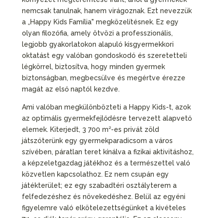
nemcsak tanulnak, hanem virágoznak. Ezt nevezzük
a „Happy Kids Família" megközelítésnek. Ez egy
olyan filozófia, amely ötvözi a professzionális,
legjobb gyakorlatokon alapuló kisgyermekkori
oktatást egy valóban gondoskodó és szeretetteli
légkörrel, biztosítva, hogy minden gyermek
biztonságban, megbecsülve és megértve érezze
magát az első naptól kezdve.
Ami valóban megkülönbözteti a Happy Kids-t, azok
az optimális gyermekfejlődésre tervezett alapvető
elemek. Kiterjedt, 3 700 m²-es privát zöld
játszóterünk egy gyermekparadicsom a város
szívében, páratlan teret kínálva a fizikai aktivitáshoz,
a képzeletgazdag játékhoz és a természettel való
közvetlen kapcsolathoz. Ez nem csupán egy
játékterület; ez egy szabadtéri osztályterem a
felfedezéshez és növekedéshez. Belül az egyéni
figyelemre való elkötelezettségünket a kivételes