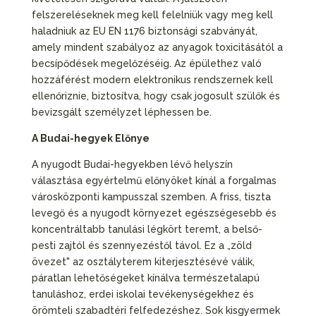
felszereléseknek meg kell felelniük vagy meg kell
haladniuk az EU EN 1176 biztonsági szabványát,
amely mindent szabályoz az anyagok toxicitásától a
becsípődések megelőzéséig. Az épülethez való
hozzáférést modern elektronikus rendszernek kell
ellenőriznie, biztosítva, hogy csak jogosult szülők és
bevizsgált személyzet léphessen be.
A Budai-hegyek Előnye
A nyugodt Budai-hegyekben lévő helyszín
választása egyértelmű előnyöket kínál a forgalmas
városközponti kampusszal szemben. A friss, tiszta
levegő és a nyugodt környezet egészségesebb és
koncentráltabb tanulási légkört teremt, a belső-
pesti zajtól és szennyezéstől távol. Ez a „zöld
övezet" az osztályterem kiterjesztésévé válik,
páratlan lehetőségeket kínálva természetalapú
tanuláshoz, erdei iskolai tevékenységekhez és
örömteli szabadtéri felfedezéshez. Sok kisgyermek