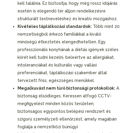
kell találnia. Ez biztosítja, hogy még rossz időjárás
esetén is elegendő tér álljon rendelkezésre
strukturált testneveléshez és kreatív mozgáshoz.
Kivételes táplálkozási standardok:
Több mint 20
nemzetiségből érkező famíliákkal a kiváló
minőségű étkeztetés elengedhetetlen. Egy
professzionális konyhának a diétás igények széles
körét kell tudni kezelni, beleértve az allergiákat,
intoleranciákat és kulturális vagy vallási
preferenciákat, táplálkozási szakember által
tervezett friss, egészséges menükkel.
Megalkuvást nem tűrő biztonsági protokollok:
A
biztonság elsődleges. Keressen átfogó CCTV-
megfigyelést minden közös területen,
biztonságos egypontos belépési rendszert és
szigorú személyzeti ellenőrzést, amely magában
foglalja a nemzetközi bűnügyi