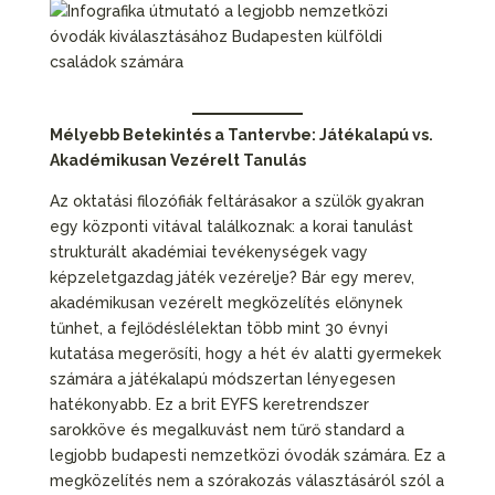
Mélyebb Betekintés a Tantervbe: Játékalapú vs.
Akadémikusan Vezérelt Tanulás
Az oktatási filozófiák feltárásakor a szülők gyakran
egy központi vitával találkoznak: a korai tanulást
strukturált akadémiai tevékenységek vagy
képzeletgazdag játék vezérelje? Bár egy merev,
akadémikusan vezérelt megközelítés előnynek
tűnhet, a fejlődéslélektan több mint 30 évnyi
kutatása megerősíti, hogy a hét év alatti gyermekek
számára a játékalapú módszertan lényegesen
hatékonyabb. Ez a brit EYFS keretrendszer
sarokköve és megalkuvást nem tűrő standard a
legjobb budapesti nemzetközi óvodák számára. Ez a
megközelítés nem a szórakozás választásáról szól a