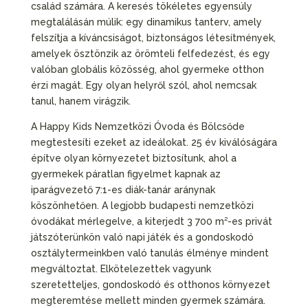
család számára. A keresés tökéletes egyensúly
megtalálásán múlik: egy dinamikus tanterv, amely
felszítja a kíváncsiságot, biztonságos létesítmények,
amelyek ösztönzik az örömteli felfedezést, és egy
valóban globális közösség, ahol gyermeke otthon
érzi magát. Egy olyan helyről szól, ahol nemcsak
tanul, hanem virágzik.
A Happy Kids Nemzetközi Óvoda és Bölcsőde
megtestesíti ezeket az ideálokat. 25 év kiválóságára
építve olyan környezetet biztosítunk, ahol a
gyermekek páratlan figyelmet kapnak az
iparágvezető 7:1-es diák-tanár aránynak
köszönhetően. A legjobb budapesti nemzetközi
óvodákat mérlegelve, a kiterjedt 3 700 m²-es privát
játszóterünkön való napi játék és a gondoskodó
osztálytermeinkben való tanulás élménye mindent
megváltoztat. Elkötelezettek vagyunk
szeretetteljes, gondoskodó és otthonos környezet
megteremtése mellett minden gyermek számára.