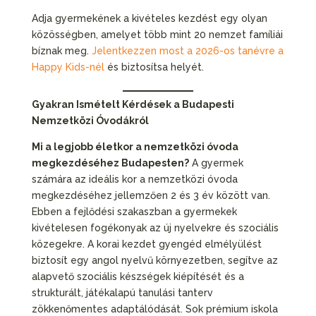
Adja gyermekének a kivételes kezdést egy olyan
közösségben, amelyet több mint 20 nemzet famíliái
bíznak meg.
Jelentkezzen most a 2026-os tanévre a
Happy Kids-nél
és biztosítsa helyét.
Gyakran Ismételt Kérdések a Budapesti
Nemzetközi Óvodákról
Mi a legjobb életkor a nemzetközi óvoda
megkezdéséhez Budapesten?
A gyermek
számára az ideális kor a nemzetközi óvoda
megkezdéséhez jellemzően 2 és 3 év között van.
Ebben a fejlődési szakaszban a gyermekek
kivételesen fogékonyak az új nyelvekre és szociális
közegekre. A korai kezdet gyengéd elmélyülést
biztosít egy angol nyelvű környezetben, segítve az
alapvető szociális készségek kiépítését és a
strukturált, játékalapú tanulási tanterv
zökkenőmentes adaptálódását. Sok prémium iskola