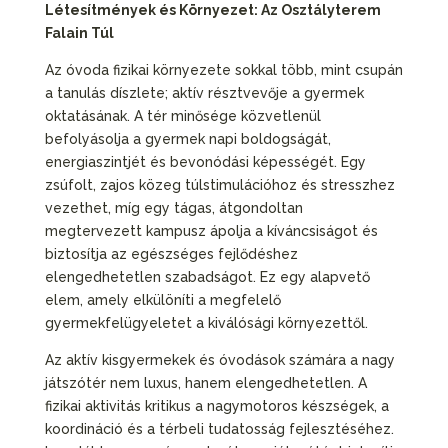
Létesítmények és Környezet: Az Osztályterem
Falain Túl
Az óvoda fizikai környezete sokkal több, mint csupán
a tanulás díszlete; aktív résztvevője a gyermek
oktatásának. A tér minősége közvetlenül
befolyásolja a gyermek napi boldogságát,
energiaszintjét és bevonódási képességét. Egy
zsúfolt, zajos közeg túlstimulációhoz és stresszhez
vezethet, míg egy tágas, átgondoltan
megtervezett kampusz ápolja a kíváncsiságot és
biztosítja az egészséges fejlődéshez
elengedhetetlen szabadságot. Ez egy alapvető
elem, amely elkülöníti a megfelelő
gyermekfelügyeletet a kiválósági környezettől.
Az aktív kisgyermekek és óvodások számára a nagy
játszótér nem luxus, hanem elengedhetetlen. A
fizikai aktivitás kritikus a nagymotoros készségek, a
koordináció és a térbeli tudatosság fejlesztéséhez.