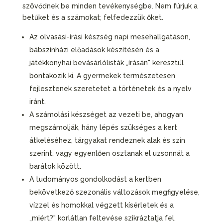
szövődnek be minden tevékenységbe. Nem fúrjuk a
betűket és a számokat; felfedezzük őket.
Az olvasási-írási készség napi mesehallgatáson,
bábszínházi előadások készítésén és a
játékkonyhai bevásárlólisták „írásán" keresztül
bontakozik ki. A gyermekek természetesen
fejlesztenek szeretetet a történetek és a nyelv
iránt.
A számolási készséget az vezeti be, ahogyan
megszámolják, hány lépés szükséges a kert
átkeléséhez, tárgyakat rendeznek alak és szín
szerint, vagy egyenlően osztanak el uzsonnát a
barátok között.
A tudományos gondolkodást a kertben
bekövetkező szezonális változások megfigyelése,
vízzel és homokkal végzett kísérletek és a
„miért?" korlátlan feltevése szikráztatja fel.