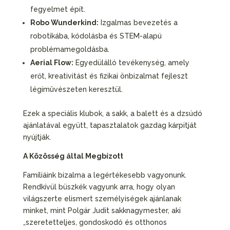
fegyelmet épít.
Robo Wunderkind:
Izgalmas bevezetés a
robotikába, kódolásba és STEM-alapú
problémamegoldásba.
Aerial Flow:
Egyedülálló tevékenység, amely
erőt, kreativitást és fizikai önbizalmat fejleszt
légimûvészeten keresztül.
Ezek a speciális klubok, a sakk, a balett és a dzsúdó
ajánlatával együtt, tapasztalatok gazdag kárpitját
nyújtják.
A Közösség által Megbízott
Famíliáink bizalma a legértékesebb vagyonunk.
Rendkívül büszkék vagyunk arra, hogy olyan
világszerte elismert személyiségek ajánlanak
minket, mint Polgár Judit sakknagymester, aki
„szeretetteljes, gondoskodó és otthonos