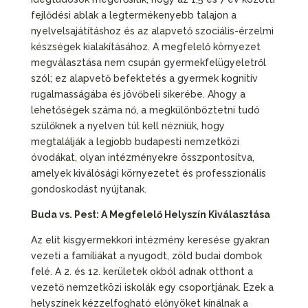
fejlődési ablak a legtermékenyebb talajon a
nyelvelsajátításhoz és az alapvető szociális-érzelmi
készségek kialakításához. A megfelelő környezet
megválasztása nem csupán gyermekfelügyeletről
szól; ez alapvető befektetés a gyermek kognitív
rugalmasságába és jövőbeli sikerébe. Ahogy a
lehetőségek száma nő, a megkülönböztetni tudó
szülőknek a nyelven túl kell nézniük, hogy
megtalálják a legjobb budapesti nemzetközi
óvodákat, olyan intézményekre összpontosítva,
amelyek kiválósági környezetet és professzionális
gondoskodást nyújtanak.
Buda vs. Pest: A Megfelelő Helyszín Kiválasztása
Az elit kisgyermekkori intézmény keresése gyakran
vezeti a famíliákat a nyugodt, zöld budai dombok
felé. A 2. és 12. kerületek okból adnak otthont a
vezető nemzetközi iskolák egy csoportjának. Ezek a
helyszínek kézzelfogható előnyöket kínálnak a