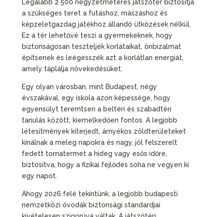
Legalább 2 500 négyzetméteres játszótér biztosítja
a szükséges teret a futáshoz, mászáshoz és
képzeletgazdag játékhoz állandó ütközések nélkül.
Ez a tér lehetővé teszi a gyermekeknek, hogy
biztonságosan teszteljék korlátaikat, önbizalmat
építsenek és leégesszék azt a korlátlan energiát,
amely táplálja növekedésüket.
Egy olyan városban, mint Budapest, négy
évszakával, egy iskola azon képessége, hogy
egyensúlyt teremtsen a beltéri és szabadtéri
tanulás között, kiemelkedően fontos. A legjobb
létesítmények kiterjedt, árnyékos zöldterületeket
kínálnak a meleg napokra és nagy, jól felszerelt
fedett tornatermet a hideg vagy esős időre,
biztosítva, hogy a fizikai fejlődés soha ne vegyen ki
egy napot.
Ahogy 2026 felé tekintünk, a legjobb budapesti
nemzetközi óvodák biztonsági standardjai
kivételesen szigorúvá váltak. A játszótéri