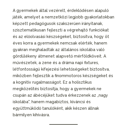
A gyermekek által vezérelt, érdeklődésen alapuló
játék, amelyet a nemzetközi legjobb gyakorlatokban
képzett pedagógusok szakszerűen irányítanak,
szisztematikusan fejleszti a végrehajtó funkciókat
és az előolvasási készségeket, biztosítva, hogy öt
éves korra a gyermekek nemcsak elérték, hanem
gyakran meghaladták az általános iskolába való
gördülékeny átmenet alapvető mérföldköveit. A
művészetek, a zene és a dráma napi fixtures,
létfontosságú kifejezési lehetőségeket biztosítva,
miközben fejlesztik a finommotoros készségeket és
a kognitív rugalmasságot. Ez a holisztikus
megközelítés biztosítja, hogy a gyermekek ne
csupán az ábécéjüket tudva érkezzenek az „nagy
iskolába", hanem magabiztos, kíváncsi és
együttműködő tanulóként, akik készen állnak
bármilyen kihívásra.