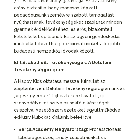
7:1-es diák-tanár arány garantálja. Ez az alacsony
arány biztosítja, hogy magasan képzett
pedagógusaink személyre szabott támogatást
nyújthassanak, tevékenységeket szabjanak minden
gyermek érdeklődéséhez, és erős, bizalomteli
kötelékeket építsenek. Ez az egyéni gondoskodás
iránti elkötelezettség pozicionál minket a legjobb
budapesti nemzetközi óvodák között.
Elit Szabadidős Tevékenységek: A Délutáni
Tevékenységprogram
A Happy Kids oktatása messze túlmutat az
alaptanterven. Délutáni Tevékenységprogramunk az
„egész gyermek" fejlesztésére hivatott, új
szenvedélyeket szítva és sokféle készséget
csiszolva. Vezető szervezetekkel együttműködve
exkluzív klubokat kínálunk, beleértve:
Barça Academy Magyarország:
Professzionális
labdarúgóedzés, amely csapatmunkát és