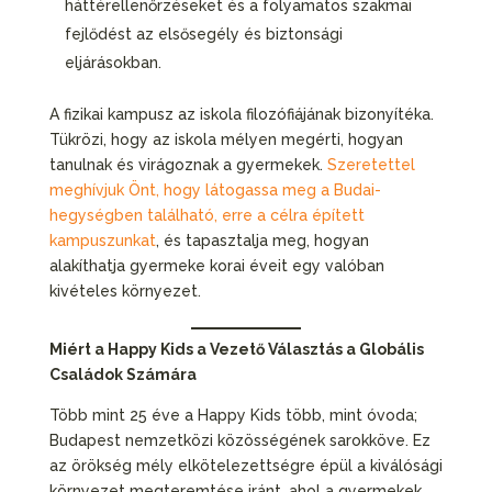
háttérellenőrzéseket és a folyamatos szakmai
fejlődést az elsősegély és biztonsági
eljárásokban.
A fizikai kampusz az iskola filozófiájának bizonyítéka.
Tükrözi, hogy az iskola mélyen megérti, hogyan
tanulnak és virágoznak a gyermekek.
Szeretettel
meghívjuk Önt, hogy látogassa meg a Budai-
hegységben található, erre a célra épített
kampuszunkat
, és tapasztalja meg, hogyan
alakíthatja gyermeke korai éveit egy valóban
kivételes környezet.
Miért a Happy Kids a Vezető Választás a Globális
Családok Számára
Több mint 25 éve a Happy Kids több, mint óvoda;
Budapest nemzetközi közösségének sarokköve. Ez
az örökség mély elkötelezettségre épül a kiválósági
környezet megteremtése iránt, ahol a gyermekek