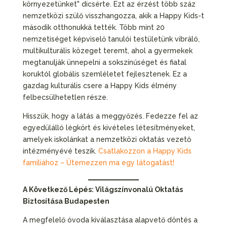
környezetünket" dicsérte. Ezt az érzést több száz
nemzetközi szülő visszhangozza, akik a Happy Kids-t
második otthonukká tették. Több mint 20
nemzetiséget képviselő tanulói testületünk vibráló,
multikulturális közeget teremt, ahol a gyermekek
megtanulják ünnepelni a sokszínűséget és fiatal
koruktól globális szemléletet fejlesztenek. Ez a
gazdag kulturális csere a Happy Kids élmény
felbecsülhetetlen része.
Hisszük, hogy a látás a meggyőzés. Fedezze fel az
egyedülálló légkört és kivételes létesítményeket,
amelyek iskolánkat a nemzetközi oktatás vezető
intézményévé teszik.
Csatlakozzon a Happy Kids
famíliához – Ütemezzen ma egy látogatást!
A Következő Lépés: Világszínvonalú Oktatás
Biztosítása Budapesten
A megfelelő óvoda kiválasztása alapvető döntés a