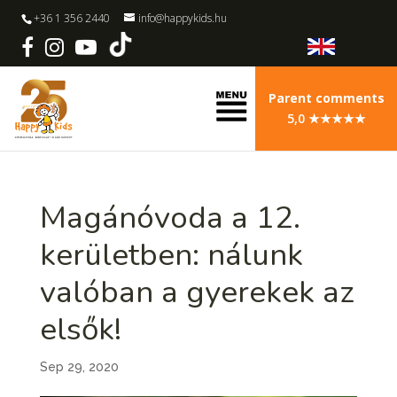
+36 1 356 2440
info@happykids.hu
Parent comments
5,0 ★★★★★
Magánóvoda a 12.
kerületben: nálunk
valóban a gyerekek az
elsők!
Sep 29, 2020