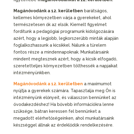
Magánóvodánk a 12. kerületben
barátságos,
kellemes környezetben várja a gyerekeket, ahol
természetesen ők az elsők. Kiemelt figyelmet
fordítunk a pedagógiai programunk kidolgozására
azért, hogy a legjobb, legkorszerűbb minták alapján
foglalkozhassunk a kicsikkel. Nálunk a türelem
fontos része a mindennapoknak. Munkatársaink
mindent megtesznek azért, hogy a kicsik elfogadó,
szeretetteljes környezetben tölthessék a napjaikat
intézményünkben.
Magánóvodánk a 12. kerületben
a maximumot
nyújtja a gyerekek számára. Tapasztalja meg Ön is
intézményünk előnyeit, és válasszon bennünket az
óvodakezdéshez! Ha bővebb információkra lenne
szüksége, bátran keressen fel bennünket a
megadott elérhetőségeinken, ahol munkatársaink
készséggel állnak az érdeklődők rendelkezésére.