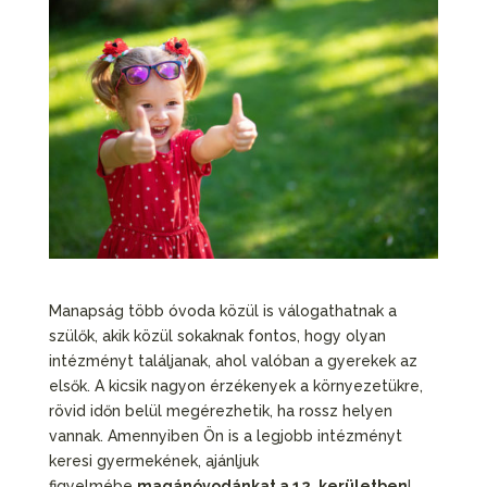
Manapság több óvoda közül is válogathatnak a
szülők, akik közül sokaknak fontos, hogy olyan
intézményt találjanak, ahol valóban a gyerekek az
elsők. A kicsik nagyon érzékenyek a környezetükre,
rövid időn belül megérezhetik, ha rossz helyen
vannak. Amennyiben Ön is a legjobb intézményt
keresi gyermekének, ajánljuk
figyelmébe
magánóvodánkat a 12. kerületben
!