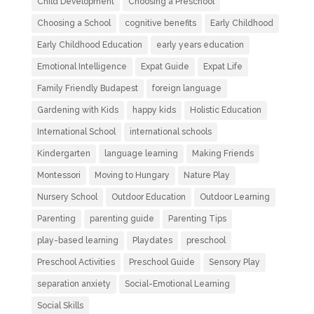
Child Development
Choosing a Preschool
Choosing a School
cognitive benefits
Early Childhood
Early Childhood Education
early years education
Emotional Intelligence
Expat Guide
Expat Life
Family Friendly Budapest
foreign language
Gardening with Kids
happy kids
Holistic Education
International School
international schools
Kindergarten
language learning
Making Friends
Montessori
Moving to Hungary
Nature Play
Nursery School
Outdoor Education
Outdoor Learning
Parenting
parenting guide
Parenting Tips
play-based learning
Playdates
preschool
Preschool Activities
Preschool Guide
Sensory Play
separation anxiety
Social-Emotional Learning
Social Skills